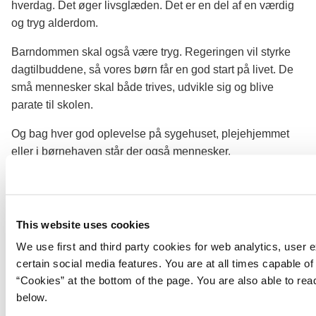
hverdag. Det øger livsglæden. Det er en del af en værdig
og tryg alderdom.
Barndommen skal også være tryg. Regeringen vil styrke
dagtilbuddene, så vores børn får en god start på livet. De
små mennesker skal både trives, udvikle sig og blive
parate til skolen.
Og bag hver god oplevelse på sygehuset, plejehjemmet
eller i børnehaven står der også mennesker.
Pædagoger, pædagogmedhjælpere, læger, laboranter,
sygeplejersker, fysioterapeuter, portører, sosu-hjælpere og
-assistenter.
This website uses cookies
I gør et kæmpe arbejde for andre, der er dybt afhængige af
We use first and third party cookies for web analytics, user 
jer. Det skal I have tak for.
certain social media features. You are at all times capable of
“Cookies” at the bottom of the page. You are also able to re
below.
Der skal være råd til bedre sundhed, ældrepleje og anden
kernevelfærd. I helhedsplanen sætter vi et milliardbeløb af