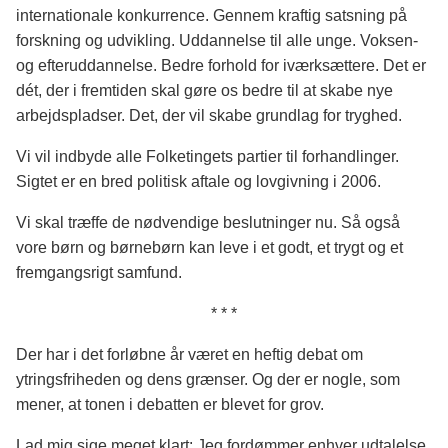
internationale konkurrence. Gennem kraftig satsning på
forskning og udvikling. Uddannelse til alle unge. Voksen-
og efteruddannelse. Bedre forhold for iværksættere. Det er
dét, der i fremtiden skal gøre os bedre til at skabe nye
arbejdspladser. Det, der vil skabe grundlag for tryghed.
Vi vil indbyde alle Folketingets partier til forhandlinger.
Sigtet er en bred politisk aftale og lovgivning i 2006.
Vi skal træffe de nødvendige beslutninger nu. Så også
vore børn og børnebørn kan leve i et godt, et trygt og et
fremgangsrigt samfund.
* * *
Der har i det forløbne år været en heftig debat om
ytringsfriheden og dens grænser. Og der er nogle, som
mener, at tonen i debatten er blevet for grov.
Lad mig sige meget klart: Jeg fordømmer enhver udtalelse,