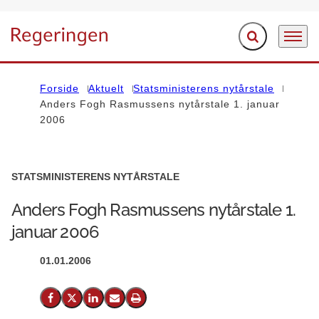
Fold søgefelt ud
Menu
Gå til forsiden
Forside
Aktuelt
Statsministerens nytårstale
Anders Fogh Rasmussens nytårstale 1. januar
2006
STATSMINISTERENS NYTÅRSTALE
Anders Fogh Rasmussens nytårstale 1.
januar 2006
01.01.2006
Del på Facebook
Del på X (Twitter)
Del på LinkedIn
Send email
Print