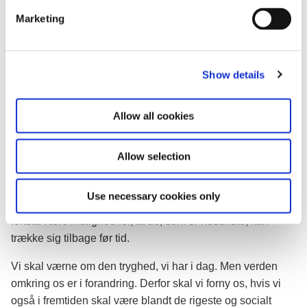
e
Marketing
l
Derfor siger jeg: Vi bliver nødt til gradvist at udsætte det
e
tidspunkt, hvor vi normalt trækker os tilbage fra
c
arbejdslivet.
Show details
t
Det betyder, at vi må se på reglerne om efterløn og
i
pension.
o
Allow all cookies
n
Heldigvis er vi i en gunstig situation. Vi behøver ikke et
kriseindgreb over hals og hoved. Med den sunde økonomi
Allow selection
kan vi gennemføre de nødvendige ændringer gradvist over
en længere årrække. Så den enkelte i god tid kan nå at
Use necessary cookies only
indrette sig på de nye forhold. Og selvfølgelig så skal der
fortsat være mulighed for, at de, som er nedslidte, kan
trække sig tilbage før tid.
Vi skal værne om den tryghed, vi har i dag. Men verden
omkring os er i forandring. Derfor skal vi forny os, hvis vi
også i fremtiden skal være blandt de rigeste og socialt