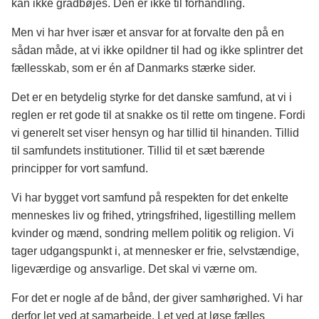
kan ikke gradbøjes. Den er ikke til forhandling.
Men vi har hver især et ansvar for at forvalte den på en
sådan måde, at vi ikke opildner til had og ikke splintrer det
fællesskab, som er én af Danmarks stærke sider.
Det er en betydelig styrke for det danske samfund, at vi i
reglen er ret gode til at snakke os til rette om tingene. Fordi
vi generelt set viser hensyn og har tillid til hinanden. Tillid
til samfundets institutioner. Tillid til et sæt bærende
principper for vort samfund.
Vi har bygget vort samfund på respekten for det enkelte
menneskes liv og frihed, ytringsfrihed, ligestilling mellem
kvinder og mænd, sondring mellem politik og religion. Vi
tager udgangspunkt i, at mennesker er frie, selvstændige,
ligeværdige og ansvarlige. Det skal vi værne om.
For det er nogle af de bånd, der giver samhørighed. Vi har
derfor let ved at samarbejde. Let ved at løse fælles