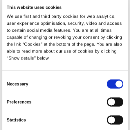
Og det er netop, når det går allerbedst, at vi skal træffe de
This website uses cookies
nødvendige beslutninger, som er afgørende for landets
We use first and third party cookies for web analytics,
fremtid. For det er på den måde, at vi kan gøre de gode
user experience optimisation, security, video and access
tider langtidsholdbare. Træffer vi beslutningerne i god tid,
to certain social media features. You are at all times
kan vi med velovervejede justeringer få ganske store
capable of changing or revoking your consent by clicking
virkninger på længere sigt. Det vil ikke kun vi få glæde af,
the link “Cookies” at the bottom of the page. You are also
men også de kommende generationer.
able to read more about our use of cookies by clicking
I fremtiden bliver vi flere ældre – og færre på
“Show details” below.
arbejdsmarkedet.
Samtidig lever vi længere. Og det er jo positivt.
C
Necessary
o
Men det giver også nogle udfordringer. For samtidig med,
n
at vi lever længere, bruger vi mindre tid på
s
Preferences
arbejdsmarkedet.
e
n
Fortsætter den udvikling, så bliver der flere og flere, som vil
t
Statistics
trække på det offentlige. Og færre og færre til at betale skat.
S
Det siger sig selv, at det ikke hænger sammen.