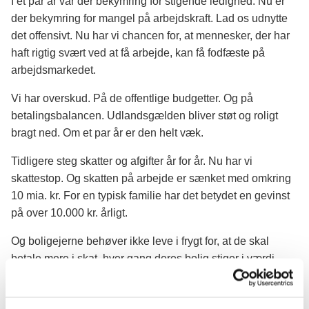
I et par år var der bekymring for stigende ledighed. Nu er
der bekymring for mangel på arbejdskraft. Lad os udnytte
det offensivt. Nu har vi chancen for, at mennesker, der har
haft rigtig svært ved at få arbejde, kan få fodfæste på
arbejdsmarkedet.
Vi har overskud. På de offentlige budgetter. Og på
betalingsbalancen. Udlandsgælden bliver støt og roligt
bragt ned. Om et par år er den helt væk.
Tidligere steg skatter og afgifter år for år. Nu har vi
skattestop. Og skatten på arbejde er sænket med omkring
10 mia. kr. For en typisk familie har det betydet en gevinst
på over 10.000 kr. årligt.
Og boligejerne behøver ikke leve i frygt for, at de skal
betale mere i skat, hver gang deres bolig stiger i værdi.
Så jo, det går godt i Danmark.