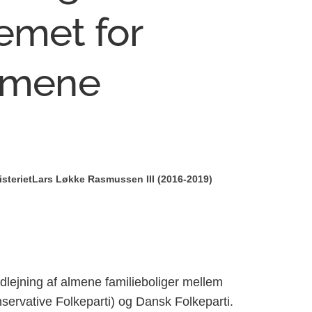
emet for
almene
steriet
Lars Løkke Rasmussen III (2016-2019)
dlejning af almene familieboliger mellem
nservative Folkeparti) og Dansk Folkeparti.