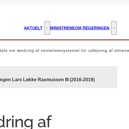
AKTUELT
MINISTRENE
OM REGERINGEN
Aktuelt - Flere links
Om regeri
tale om ændring af ventelistesystemet for udlejning af almene
ingen Lars Løkke Rasmussen III (2016-2019)
ring af