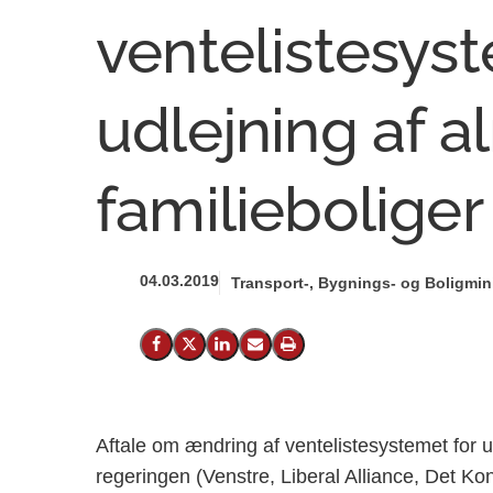
ventelistesyst
udlejning af 
familieboliger
04.03.2019
Transport-, Bygnings- og Boligmini
Del på Facebook
Del på X (Twitter)
Del på LinkedIn
Send email
Print
Aftale om ændring af ventelistesystemet for u
regeringen (Venstre, Liberal Alliance, Det Ko