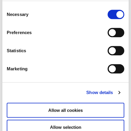
C
Necessary
o
n
s
Preferences
e
n
t
Statistics
S
e
Marketing
l
e
c
Show details
t
i
o
Allow all cookies
n
Allow selection