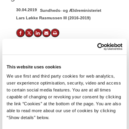
30.04.2019
Sundheds- og Ældreministeriet
Lars Løkke Rasmussen III (2016-2019)
Del på Facebook
Del på X (Twitter)
Del på LinkedIn
Send email
Print
Regeringen, Socialdemokratiet, Dansk Folkeparti,
Enhedslisten, Alternativet, Det Radikale Venstre og
This website uses cookies
Socialistisk Folkeparti er enige om yderligere at styrke
We use first and third party cookies for web analytics,
transplantationsområdet.
user experience optimisation, security, video and access
to certain social media features. You are at all times
Siden hjernedødskriteriet blev indført i 1990 har det i
capable of changing or revoking your consent by clicking
praksis været det eneste kriterier, der har været brugt ved
the link “Cookies” at the bottom of the page. You are also
organdonation. Men internationale erfaringer og forbedret
able to read more about our use of cookies by clicking
teknologi betyder, at der fagligt er grundlag for, at organer
“Show details” below.
fra hjertedøde også i nogle tilfælde kan egne sig til
transplantation.