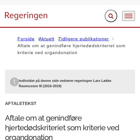
Fold søgefelt ud
Menu
Gå til forsiden
Forside
Aktuelt
Tidligere publikationer
Aftale om at genindføre hjertedødskriteriet som
kriterie ved organdonation
Indholdet på denne side vedrører regeringen Lars Løkke
Rasmussen III (2016-2019)
AFTALETEKST
Aftale om at genindføre
hjertedødskriteriet som kriterie ved
organdonation