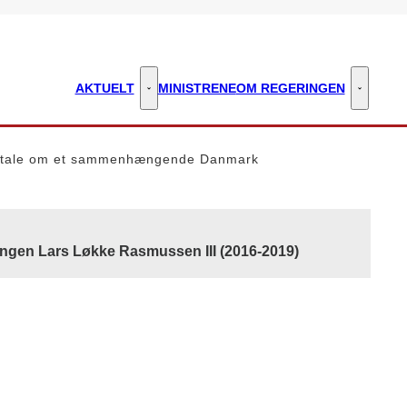
AKTUELT
MINISTRENE
OM REGERINGEN
Aktuelt - Flere links
Om regeri
ftale om et sammenhængende Danmark
ingen Lars Løkke Rasmussen III (2016-2019)