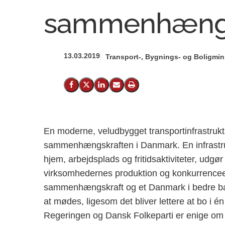
sammenhæng
13.03.2019
Transport-, Bygnings- og Boligmini
Del på Facebook
Del på X (Twitter)
Del på LinkedIn
Send email
Print
En moderne, veludbygget transportinfrastruktu
sammenhængskraften i Danmark. En infrastrukt
hjem, arbejdsplads og fritidsaktiviteter, udgø
virksomhedernes produktion og konkurrenceev
sammenhængskraft og et Danmark i bedre balan
at mødes, ligesom det bliver lettere at bo i én
Regeringen og Dansk Folkeparti er enige om at p