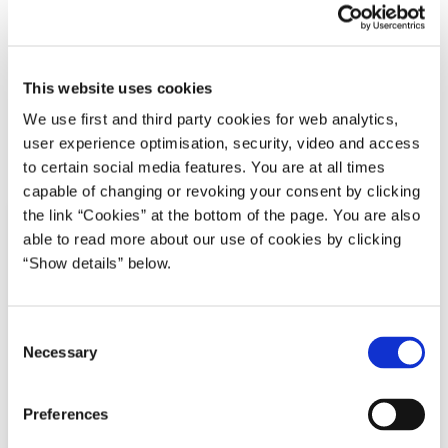
Magnus Heunicke
Velfærd først
Finansministeriet
Social- og Indenrigsministeriet
Sundheds- og Ældreministeriet
This website uses cookies
Mette Frederiksen I (2019-2022)
We use first and third party cookies for web analytics,
user experience optimisation, security, video and access
Del på Facebook
Del på X (Twitter)
Del på LinkedIn
Send email
Print
to certain social media features. You are at all times
capable of changing or revoking your consent by clicking
the link “Cookies” at the bottom of the page. You are also
able to read more about our use of cookies by clicking
“Show details” below.
C
Necessary
o
n
s
Preferences
e