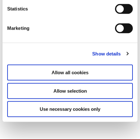
n
t
Statistics
S
e
Marketing
l
e
c
Show details
t
i
o
Allow all cookies
n
Allow selection
Download
Use necessary cookies only
PDF
217,3 KB