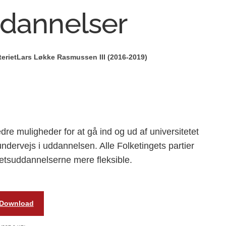
ddannelser
eriet
Lars Løkke Rasmussen III (2016-2019)
re muligheder for at gå ind og ud af universitetet
dervejs i uddannelsen. Alle Folketingets partier
tetsuddannelserne mere fleksible.
Download