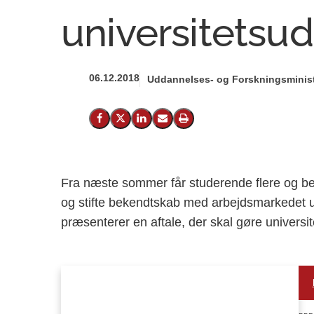
universitetsu
06.12.2018
Uddannelses- og Forskningsminist
Del på Facebook
Del på X (Twitter)
Del på LinkedIn
Send email
Print
Fra næste sommer får studerende flere og bed
og stifte bekendtskab med arbejdsmarkedet un
præsenterer en aftale, der skal gøre universi