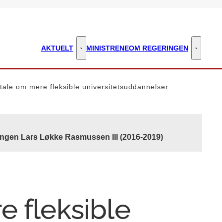
AKTUELT
MINISTRENE
OM REGERINGEN
Aktuelt - Flere links
Om regeri
tale om mere fleksible universitetsuddannelser
ingen Lars Løkke Rasmussen III (2016-2019)
e fleksible