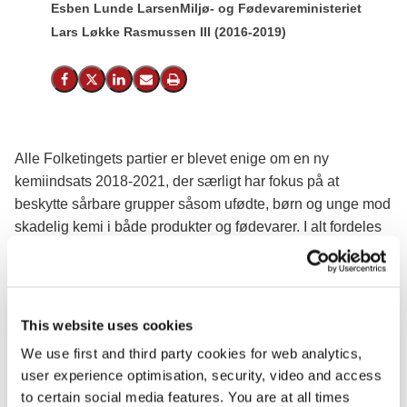
Esben Lunde Larsen
Miljø- og Fødevareministeriet
Lars Løkke Rasmussen III (2016-2019)
Del på Facebook
Del på X (Twitter)
Del på LinkedIn
Send email
Print
Alle Folketingets partier er blevet enige om en ny
kemiindsats 2018-2021, der særligt har fokus på at
beskytte sårbare grupper såsom ufødte, børn og unge mod
skadelig kemi i både produkter og fødevarer. I alt fordeles
knap 285 mio. kroner.
This website uses cookies
We use first and third party cookies for web analytics,
user experience optimisation, security, video and access
to certain social media features. You are at all times