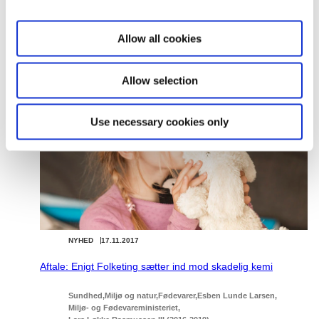
Download
i
o
PDF
538,9 KB
Allow all cookies
n
Relateret indhold
Allow selection
Use necessary cookies only
NYHED
17.11.2017
Aftale: Enigt Folketing sætter ind mod skadelig kemi
Sundhed
Miljø og natur
Fødevarer
Esben Lunde Larsen
Miljø- og Fødevareministeriet