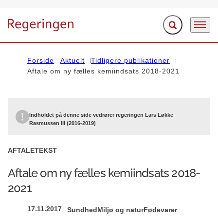
Fold søgefelt ud
Menu
Gå til forsiden
Forside
Aktuelt
Tidligere publikationer
Aftale om ny fælles kemiindsats 2018-2021
Indholdet på denne side vedrører regeringen Lars Løkke
Rasmussen III (2016-2019)
AFTALETEKST
Aftale om ny fælles kemiindsats 2018-
2021
17.11.2017
Sundhed
Miljø og natur
Fødevarer