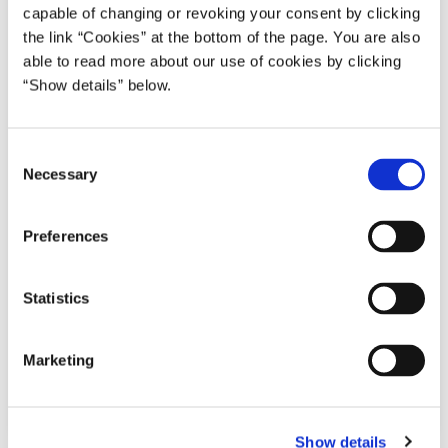
capable of changing or revoking your consent by clicking
the link “Cookies” at the bottom of the page. You are also
able to read more about our use of cookies by clicking
“Show details” below.
C
Necessary
o
n
s
Preferences
e
n
t
Statistics
S
e
Marketing
l
e
c
Show details
t