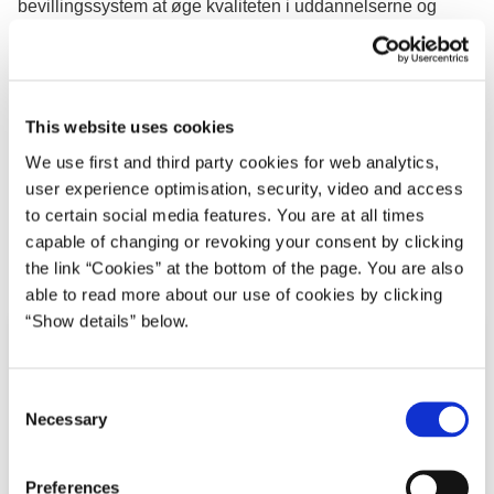
bevillingssystem at øge kvaliteten i uddannelserne og
styrke det ledelsesmæssige fokus på god undervisning og
en bedre overgang til job efter studierne. Partierne ønsker
således et opgør med det snævre fokus på kvantitet i det
videregående uddannelsessystem.
This website uses cookies
Det nye bevillingssystem baseres på tre grundelementer:
We use first and third party cookies for web analytics,
user experience optimisation, security, video and access
Grundtilskud
to certain social media features. You are at all times
Aktivitetstilskud
capable of changing or revoking your consent by clicking
Resultattilskud
the link “Cookies” at the bottom of the page. You are also
able to read more about our use of cookies by clicking
“Show details” below.
C
Necessary
o
n
s
Preferences