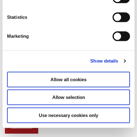
e
n
t
Statistics
S
e
Marketing
l
e
c
Show details
t
i
o
Allow all cookies
n
Allow selection
Use necessary cookies only
Download