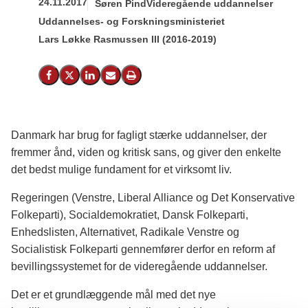
24.11.2017
Søren Pind
Videregående uddannelser
Uddannelses- og Forskningsministeriet
Lars Løkke Rasmussen III (2016-2019)
Del på Facebook
Del på X (Twitter)
Del på LinkedIn
Send email
Print
Danmark har brug for fagligt stærke uddannelser, der
fremmer ånd, viden og kritisk sans, og giver den enkelte
det bedst mulige fundament for et virksomt liv.
Regeringen (Venstre, Liberal Alliance og Det Konservative
Folkeparti), Socialdemokratiet, Dansk Folkeparti,
Enhedslisten, Alternativet, Radikale Venstre og
Socialistisk Folkeparti gennemfører derfor en reform af
bevillingssystemet for de videregående uddannelser.
Det er et grundlæggende mål med det nye