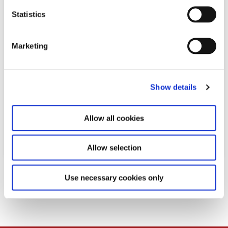
n
t
Statistics
S
e
Marketing
l
e
c
Show details
t
i
o
Allow all cookies
n
Allow selection
Download
Use necessary cookies only
PDF
1,2MB