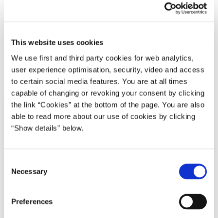
Lars Løkke Rasmussen II (2015-16)
Statslige arbejdspladser tættere på borgere og
virksomheder
This website uses cookies
We use first and third party cookies for web analytics,
user experience optimisation, security, video and access
Del på Facebook
Del på X (Twitter)
Del på LinkedIn
Send email
Print
to certain social media features. You are at all times
capable of changing or revoking your consent by clicking
the link “Cookies” at the bottom of the page. You are also
able to read more about our use of cookies by clicking
“Show details” below.
C
Necessary
o
n
s
Preferences
e