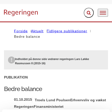
Fold søgefelt ud
Menu
Gå til forsiden
Forside
Aktuelt
Tidligere publikationer
Bedre balance
Indholdet på denne side vedrører regeringen Lars Løkke
Rasmussen II (2015-16)
PUBLIKATION
Bedre balance
01.10.2015
Troels Lund Poulsen
Erhvervsliv og vækst
Regeringen
Finansministeriet