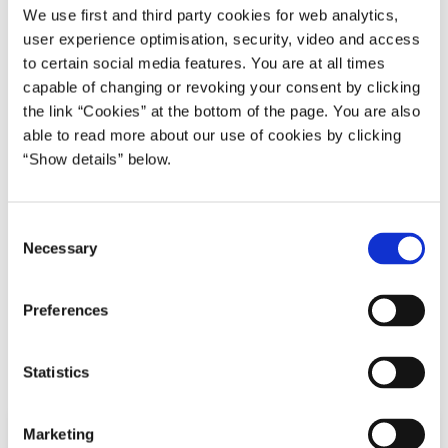
We use first and third party cookies for web analytics,
fremhævede Danmark som et internationalt forbillede, fordi
user experience optimisation, security, video and access
vi bygger vindmøller til rekordlave priser og har gode
to certain social media features. You are at all times
elforbindelser til vores nabolande.
capable of changing or revoking your consent by clicking
the link “Cookies” at the bottom of the page. You are also
Danmark satte verdensrekord
able to read more about our use of cookies by clicking
“Show details” below.
I 2017 satte Danmark verdensrekord med 43,4 pct. af den
danske strøm produceret alene af vindmøller. Danmark er
det land i verden, der kan dække den største andel af
C
vores elproduktion med grøn strøm fra vindmøller.
Necessary
o
n
Danmark er også europamester i eksport af
s
Preferences
energiteknologi. Danmark er det land i EU, hvor eksporten
e
af energiudstyr udgør den største andel af den samlede
n
vareeksport.
t
Statistics
S
e
Marketing
l