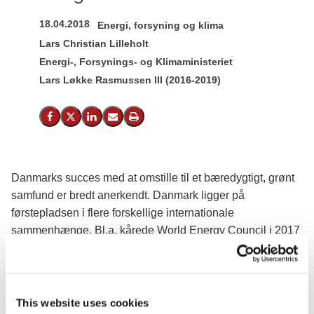
18.04.2018
Energi, forsyning og klima
Lars Christian Lilleholt
Energi-, Forsynings- og Klimaministeriet
Lars Løkke Rasmussen III (2016-2019)
Del på Facebook
Del på X (Twitter)
Del på LinkedIn
Send email
Print
Danmarks succes med at omstille til et bæredygtigt, grønt
samfund er bredt anerkendt. Danmark ligger på
førstepladsen i flere forskellige internationale
sammenhænge. Bl.a. kårede World Energy Council i 2017
for andet år i træk det danske energisystem som verdens
bedste.
Danmarks energi- og klimapolitik var i 2017 også til
This website uses cookies
gennemsyn hos Det Internationale Energiagentur, der