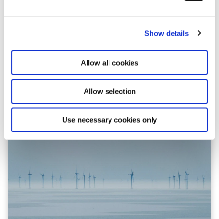
e
c
Show details
t
i
o
Allow all cookies
n
Allow selection
Use necessary cookies only