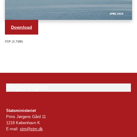
Download
PDF
3,7MB
Statsministeriet
Prins Jørgens Gård 11
1218 København K
E-mail:
stm@stm.dk