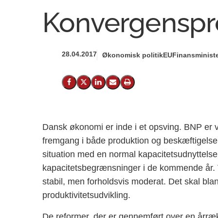
Konvergenspr
28.04.2017
Økonomisk politik
EU
Finansministe
Del på Facebook
Del på X (Twitter)
Del på LinkedIn
Send email
Print
Dansk økonomi er inde i et opsving. BNP er vo
fremgang i både produktion og beskæftigels
situation med en normal kapacitetsudnyttelse, 
kapacitetsbegrænsninger i de kommende år.
stabil, men forholdsvis moderat. Det skal blan
produktivitetsudvikling.
De reformer, der er gennemført over en årræk