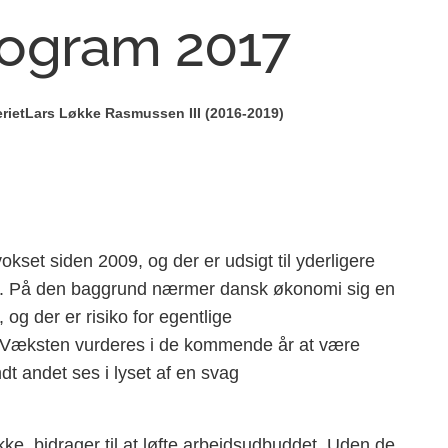
ogram 2017
riet
Lars Løkke Rasmussen III (2016-2019)
kset siden 2009, og der er udsigt til yderligere
e. På den baggrund nærmer dansk økonomi sig en
og der er risiko for egentlige
 Væksten vurderes i de kommende år at være
dt andet ses i lyset af en svag
ke, bidrager til at løfte arbejdsudbuddet. Uden de