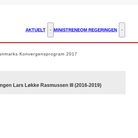
AKTUELT
MINISTRENE
OM REGERINGEN
Aktuelt - Flere links
Om regeri
anmarks Konvergensprogram 2017
ingen Lars Løkke Rasmussen III (2016-2019)