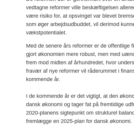
vedtagne reformer ville beskæftigelsen allered
være risiko for, at opsvinget var blevet brems
som øger arbejdsudbuddet, vil derimod kunne
vækstpotentialet.
Med de senere års reformer er de offentlige fi
gjort økonomien mere robust, men med uændret
frem mod midten af århundredet, hvor undersku
fravær af nye reformer vil råderummet i fin
kommende år.
I de kommende år er det vigtigt, at den økon
dansk økonomi og tager fat på fremtidige ud
2020-planens sigtepunkt om strukturel balanc
fremlægge en 2025-plan for dansk økonomi.