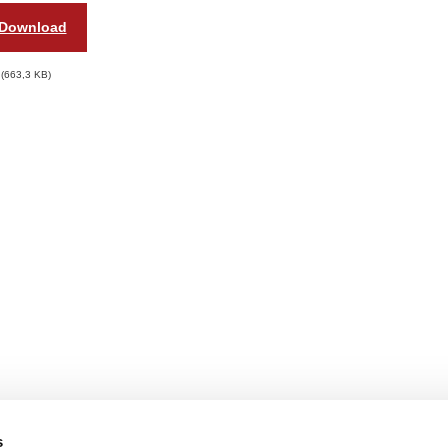
Download
663,3 KB
s