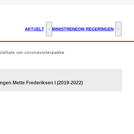
AKTUELT
MINISTRENE
OM REGERINGEN
Aktuelt - Flere links
Om regeri
elaftale om coronavinterpakke
ngen Mette Frederiksen I (2019-2022)