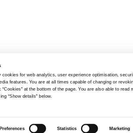
s
y cookies for web analytics, user experience optimisation, securi
edia features. You are at all times capable of changing or revoki
nk “Cookies” at the bottom of the page. You are also able to read
king “Show details” below.
iet
Regeringen på X
s Gård 11
avn K
stm.dk
Preferences
Statistics
Marketing