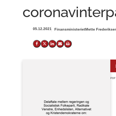
coronavinter
05.12.2021
Finansministeriet
Mette Frederiksen
Del på Facebook
Del på X (Twitter)
Del på LinkedIn
Send email
Print
PDF