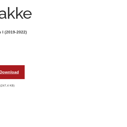
pakke
 I (2019-2022)
Download
247,4 KB