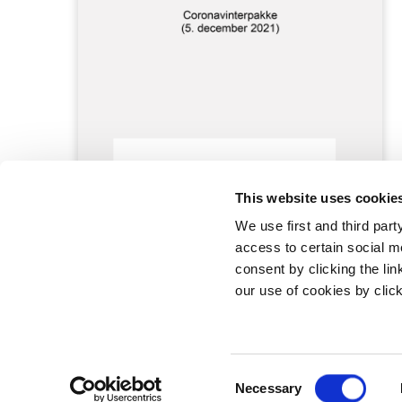
This website uses cookie
We use first and third part
access to certain social m
consent by clicking the li
our use of cookies by clic
Statsminister
Prins Jørgen
1218 Københ
C
E-mail:
stm@
Necessary
o