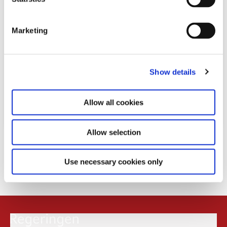
S
e
Marketing
l
e
c
Show details
t
i
o
Allow all cookies
n
Allow selection
Download
PDF
4,7MB
Use necessary cookies only