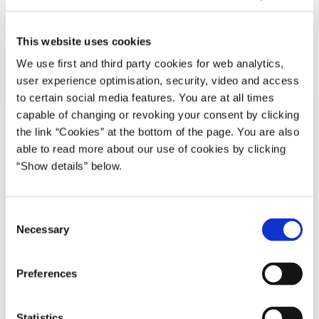
Fra kul, olie og gas til grøn energi
This website uses cookies
Del på Facebook
Del på X (Twitter)
Del på LinkedIn
Send email
Print
We use first and third party cookies for web analytics,
user experience optimisation, security, video and access
to certain social media features. You are at all times
capable of changing or revoking your consent by clicking
the link “Cookies” at the bottom of the page. You are also
able to read more about our use of cookies by clicking
“Show details” below.
C
Necessary
o
n
s
Preferences
e
n
t
Statistics