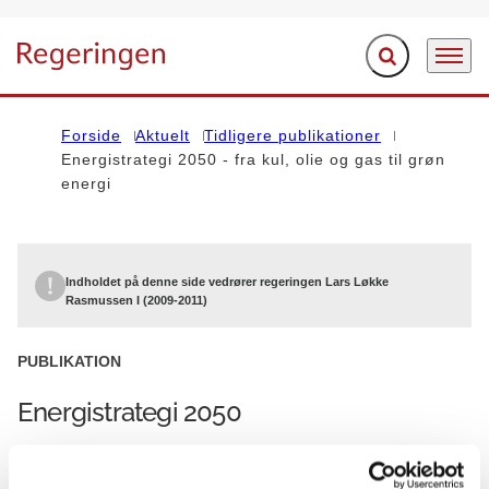
Fold søgefelt ud
Menu
Gå til forsiden
Forside
Aktuelt
Tidligere publikationer
Energistrategi 2050 - fra kul, olie og gas til grøn
energi
Indholdet på denne side vedrører regeringen Lars Løkke
Rasmussen I (2009-2011)
PUBLIKATION
Energistrategi 2050
01.02.2011
Lars Løkke Rasmussen I (2009-2011)