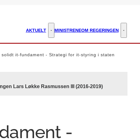
AKTUELT
MINISTRENE
OM REGERINGEN
Aktuelt - Flere links
Om regeri
 solidt it-fundament - Strategi for it-styring i staten
ingen Lars Løkke Rasmussen III (2016-2019)
undament -