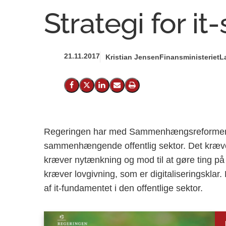
Strategi for it-
21.11.2017
Kristian Jensen
Finansministeriet
L
Del på Facebook
Del på X (Twitter)
Del på LinkedIn
Send email
Print
Regeringen har med Sammenhængsreformen sa
sammenhængende offentlig sektor. Det kræver 
kræver nytænkning og mod til at gøre ting på 
kræver lovgivning, som er digitaliseringsklar. 
af it-fundamentet i den offentlige sektor.