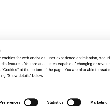
s
y cookies for web analytics, user experience optimisation, securi
edia features. You are at all times capable of changing or revoki
nk “Cookies” at the bottom of the page. You are also able to read
king “Show details” below.
iet
Regeringen på X
s Gård 11
avn K
stm.dk
Preferences
Statistics
Marketing