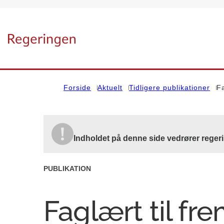
Gå til forsiden
Forside
Aktuelt
Tidligere publikationer
Fa
Indholdet på denne side vedrører reger
PUBLIKATION
Faglært til fr