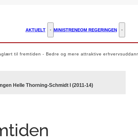
AKTUELT
MINISTRENE
OM REGERINGEN
Aktuelt - Flere links
Om regeri
glært til fremtiden - Bedre og mere attraktive erhvervsuddan
ingen Helle Thorning-Schmidt I (2011-14)
emtiden