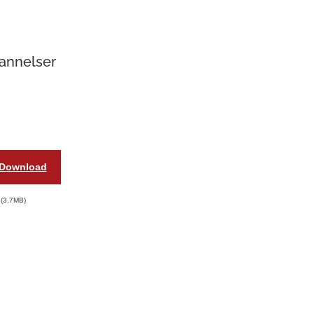
annelser
Download
3,7MB