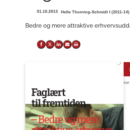
01.10.2013
Helle Thorning-Schmidt I (2011-14)
Bedre og mere attraktive erhvervsudd
Del på Facebook
Del på X (Twitter)
Del på LinkedIn
Send email
Print
PDF