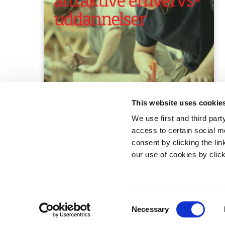
This website uses cookie
We use first and third part
access to certain social m
consent by clicking the li
our use of cookies by clic
Statsminister
Prins Jørgen
1218 Københ
C
E-mail:
stm@
Necessary
o