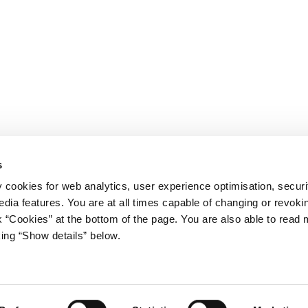
s
y cookies for web analytics, user experience optimisation, securi
edia features. You are at all times capable of changing or revoki
nk “Cookies” at the bottom of the page. You are also able to read
king “Show details” below.
iet
Regeringen på X
s Gård 11
avn K
stm.dk