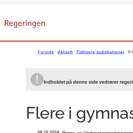
Gå til forsiden
Forside
Aktuelt
Tidligere publikationer
Fl
Indholdet på denne side vedrører regeri
Flere i gymnas
08.10.2024
Børne- og Undervisningsministerie