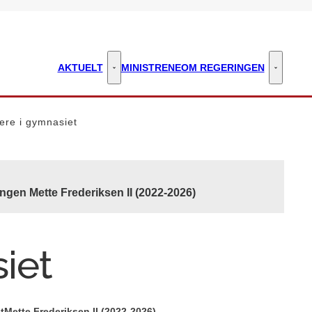
AKTUELT
MINISTRENE
OM REGERINGEN
Aktuelt - Flere links
Om regeri
ere i gymnasiet
ngen Mette Frederiksen II (2022-2026)
iet
t
Mette Frederiksen II (2022-2026)