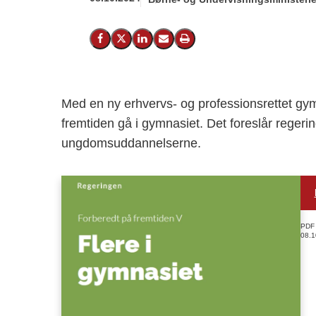
Del på Facebook
Del på X (Twitter)
Del på LinkedIn
Send email
Print
Med en ny erhvervs- og professionsrettet gym
fremtiden gå i gymnasiet. Det foreslår regerin
ungdomsuddannelserne.
PDF
08.1