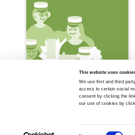
This website uses cookie
We use first and third part
access to certain social m
consent by clicking the li
our use of cookies by clic
Statsminister
Prins Jørgen
1218 Københ
C
E-mail:
stm@