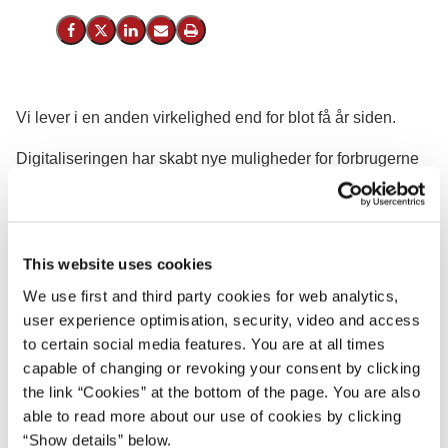
Del på Facebook
Del på X (Twitter)
Del på LinkedIn
Send email
Print
Vi lever i en anden virkelighed end for blot få år siden.
Digitaliseringen har skabt nye muligheder for forbrugerne
med adgang til større produktudbud og nye markeder. Men
den rummer også udfordringer for forbrugerne i forhold til fx
persondata. Det er vigtigt, at forbrugerpolitikken er afstemt
med de nye vilkår og favner både muligheder og
This website uses cookies
udfordringer.
We use first and third party cookies for web analytics,
user experience optimisation, security, video and access
Den forbrugerpolitiske strategi skal blandt andet give
to certain social media features. You are at all times
forbrugerne de bedste rammer for at anvende egne data til
capable of changing or revoking your consent by clicking
at opnå bedre produkter og løsninger. Forbrugerne skal
the link “Cookies” at the bottom of the page. You are also
have adgang til nem og sikker nethandel.
able to read more about our use of cookies by clicking
Oplysningsforpligtelserne skal i højere grad målrettes
“Show details” below.