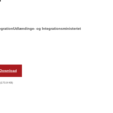
egration
Udlændinge- og Integrationsministeriet
Download
173,9 KB