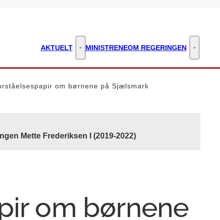
AKTUELT
MINISTRENE
OM REGERINGEN
Aktuelt - Flere links
Om regeri
orståelsespapir om børnene på Sjælsmark
ngen Mette Frederiksen I (2019-2022)
pir om børnene