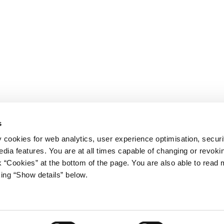
s
y cookies for web analytics, user experience optimisation, securi
edia features. You are at all times capable of changing or revoki
nk “Cookies” at the bottom of the page. You are also able to read
king “Show details” below.
iet
Regeringen på X
s Gård 11
avn K