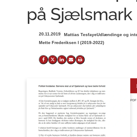
på Sjælsmark
20.11.2019
Mattias Tesfaye
Udlændinge og int
Mette Frederiksen I (2019-2022)
Del på Facebook
Del på X (Twitter)
Del på LinkedIn
Send email
Print
PDF