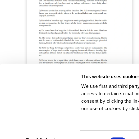
This website uses cookie
We use first and third part
access to certain social m
consent by clicking the li
our use of cookies by clic
Statsminister
Prins Jørgen
1218 Københ
C