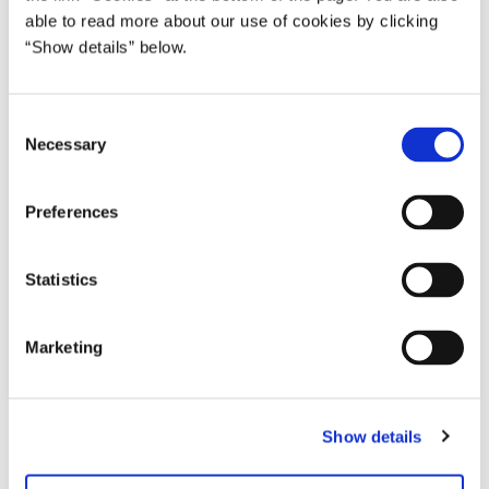
able to read more about our use of cookies by clicking
“Show details” below.
C
Necessary
o
n
s
Preferences
e
n
t
Statistics
S
e
Marketing
l
e
c
Download
Show details
t
i
PDF
4,5MB