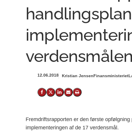
handlingsplan
implementeri
verdensmåle
12.06.2018
Kristian Jensen
Finansministeriet
L
Del på Facebook
Del på X (Twitter)
Del på LinkedIn
Send email
Print
Fremdriftsrapporten er den første opfølgning
implementeringen af de 17 verdensmål.