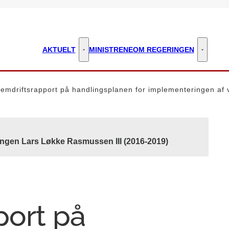
AKTUELT
MINISTRENE
OM REGERINGEN
Aktuelt - Flere links
Om regeri
remdriftsrapport på handlingsplanen for implementeringen af
ingen Lars Løkke Rasmussen III (2016-2019)
port på