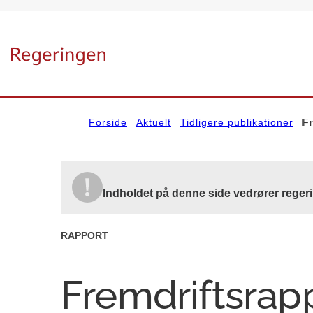
Gå til forsiden
Forside
Aktuelt
Tidligere publikationer
F
Indholdet på denne side vedrører reger
RAPPORT
Fremdriftsrap