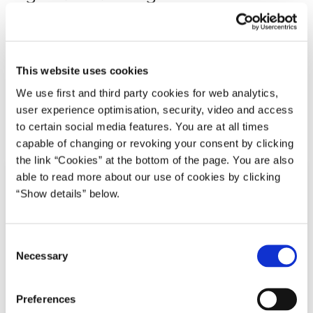
22.04.2020
Benny Engelbrecht
Transport og infrastruktur
Grøn omstilling
Transport- og Boligministeriet
This website uses cookies
Mette Frederiksen I (2019-2022)
We use first and third party cookies for web analytics,
user experience optimisation, security, video and access
Del på Facebook
Del på X (Twitter)
Del på LinkedIn
Send email
Print
to certain social media features. You are at all times
capable of changing or revoking your consent by clicking
the link “Cookies” at the bottom of the page. You are also
able to read more about our use of cookies by clicking
“Show details” below.
C
Necessary
o
n
s
Preferences
e