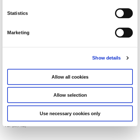
n
t
Statistics
S
e
Marketing
l
e
c
Show details
t
i
o
Allow all cookies
n
Allow selection
Download
Use necessary cookies only
PDF
59,7 KB