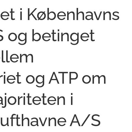
tet i Københavns
 og betinget
ellem
riet og ATP om
joriteten i
ufthavne A/S