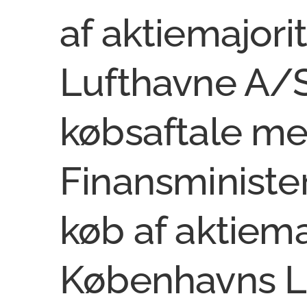
af aktiemajori
Lufthavne A/S
købsaftale m
Finansministe
køb af aktiema
Københavns L