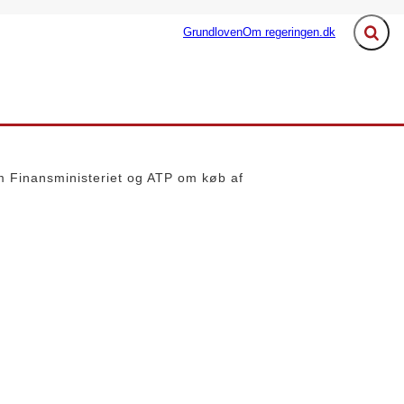
Grundloven
Om regeringen.dk
Fold s
ngen - Flere links
em Finansministeriet og ATP om køb af