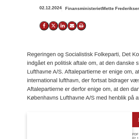
02.12.2024
Finansministeriet
Mette Frederiksen
Del på Facebook
Del på X (Twitter)
Del på LinkedIn
Send email
Print
Regeringen og Socialistisk Folkeparti, Det K
indgået en politisk aftale om, at den danske 
Lufthavne A/S. Aftalepartierne er enige om, 
international lufthavn, der fortsat bidrager væ
Aftalepartierne er derfor enige om, at den dan
Københavns Lufthavne A/S med henblik på at 
PDF
02.1