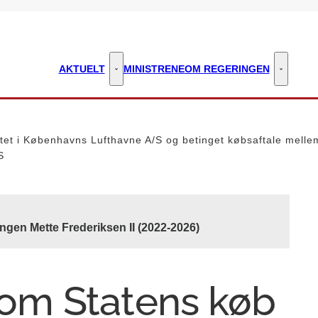
AKTUELT
MINISTRENE
OM REGERINGEN
Aktuelt - Flere links
Om regeri
ritet i Københavns Lufthavne A/S og betinget købsaftale mell
S
ngen Mette Frederiksen II (2022-2026)
e om Statens køb