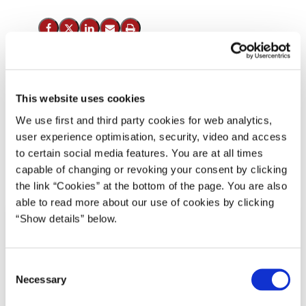
Del på Facebook
Del på X (Twitter)
Del på LinkedIn
Send email
Print
Fremtidens pædagoger, sygeplejersker og el-installatører
This website uses cookies
skal uddannes på mere praksisnære og fleksible
We use first and third party cookies for web analytics,
uddannelser med friere rammer og højere kvalitet. Med en
user experience optimisation, security, video and access
kvalitetsreform til 2,1 mia. kr. vil regeringen få flere til at
to certain social media features. You are at all times
vælge de professions- og erhvervsrettede videregående
capable of changing or revoking your consent by clicking
uddannelser.
the link “Cookies” at the bottom of the page. You are also
able to read more about our use of cookies by clicking
“Show details” below.
C
Necessary
o
n