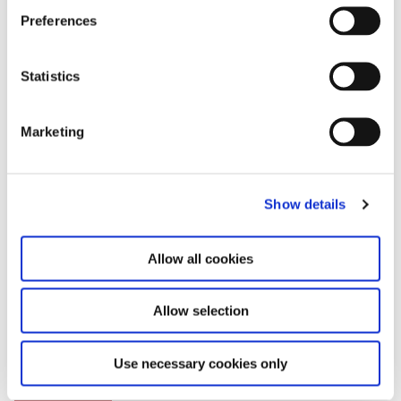
s
Preferences
e
n
t
Statistics
S
e
Marketing
l
e
c
Show details
t
i
o
Allow all cookies
n
Allow selection
Use necessary cookies only
Download