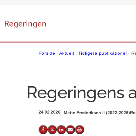
Gå til forsiden
Forside
Aktuelt
Tidligere publikationer
R
Regeringens a
24.02.2026
Mette Frederiksen II (2022-2026)
Re
Del på Facebook
Del på X (Twitter)
Del på LinkedIn
Send email
Print