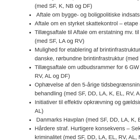
(med SF, K, NB og DF)
Aftale om bygge- og boligpolitiske indsat
Aftale om en styrket skattekontrol – etap
Tillægsaftale til Aftale om erstatning mv. 
(med SF, LA og RV)
Mulighed for etablering af brintinfrastruktur
danske, rørbundne brintinfrastruktur (med
Tillægsaftale om udbudsrammer for 6 GW 
RV, AL og DF)
Ophævelse af den 5-årige tidsbegrænsnin
behandling (med SF, DD, LA, K, EL, RV, 
Initiativer til effektiv opkrævning og gæl
AL)
Danmarks Havplan (med SF, DD, LA, K, E
Hårdere straf. Hurtigere konsekvens – Seks
kriminalitet (med SF, DD, LA, EL, RV, AL,