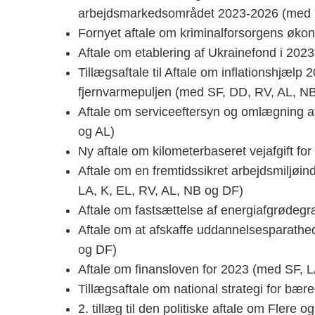
arbejdsmarkedsområdet 2023-2026 (med S
Fornyet aftale om kriminalforsorgens øko
Aftale om etablering af Ukrainefond i 20
Tillægsaftale til Aftale om inflationshjælp
fjernvarmepuljen (med SF, DD, RV, AL, N
Aftale om serviceeftersyn og omlægning a
og AL)
Ny aftale om kilometerbaseret vejafgift for
Aftale om en fremtidssikret arbejdsmiljøi
LA, K, EL, RV, AL, NB og DF)
Aftale om fastsættelse af energiafgrødeg
Aftale om at afskaffe uddannelsesparathe
og DF)
Aftale om finansloven for 2023 (med SF, 
Tillægsaftale om national strategi for bær
2. tillæg til den politiske aftale om Fler