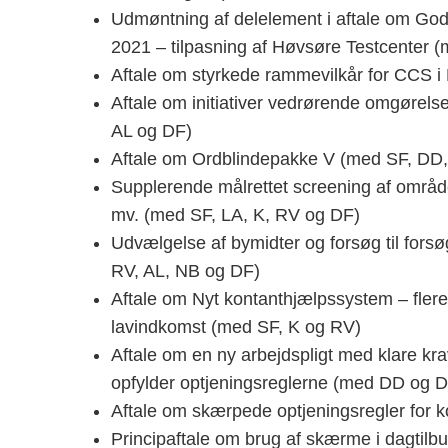
Udmøntning af delelement i aftale om God
2021 – tilpasning af Høvsøre Testcenter 
Aftale om styrkede rammevilkår for CCS i
Aftale om initiativer vedrørende omgørelse
AL og DF)
Aftale om Ordblindepakke V (med SF, DD,
Supplerende målrettet screening af områder 
mv. (med SF, LA, K, RV og DF)
Udvælgelse af bymidter og forsøg til fors
RV, AL, NB og DF)
Aftale om Nyt kontanthjælpssystem – flere 
lavindkomst (med SF, K og RV)
Aftale om en ny arbejdspligt med klare kra
opfylder optjeningsreglerne (med DD og 
Aftale om skærpede optjeningsregler for 
Principaftale om brug af skærme i dagtil