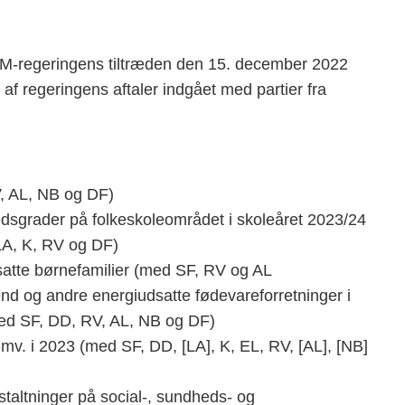
a SVM-regeringens tiltræden den 15. december 2022
 af regeringens aftaler indgået med partier fra
V, AL, NB og DF)
edsgrader på folkeskoleområdet i skoleåret 2023/24
LA, K, RV og DF)
dsatte børnefamilier (med SF, RV og AL
nd og andre energiudsatte fødevareforretninger i
med SF, DD, RV, AL, NB og DF)
 mv. i 2023 (med SF, DD, [LA], K, EL, RV, [AL], [NB]
staltninger på social-, sundheds- og