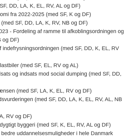
F, DD, LA, K, EL, RV, AL og DF)
nomi fra 2022-2025 (med SF, K og DF)
23 (med SF, DD, LA, K, RV, NB og DF)
 2023 - Fordeling af ramme til afkoblingsordningen og
B og DF)
f indefrysningsordningen (med SF, DD, K, EL, RV
 lastbiler (med SF, EL, RV og AL)
ndsats og indsats mod social dumping (med SF, DD,
rænsen (med SF, LA, K, EL, RV og DF)
dsvurderingen (med SF, DD, LA, K, EL, RV, AL, NB
LA, RV og DF)
edygtigt byggeri (med SF, K, EL, RV, AL og DF)
e og bedre uddannelsesmuligheder i hele Danmark