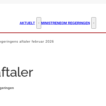
AKTUELT
MINISTRENE
OM REGERINGEN
Aktuelt - Flere links
Om regeri
egeringens aftaler februar 2026
ftaler
geringen