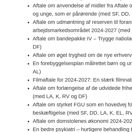
Aftale om anvendelse af midler fra Aftale o
og unge, som er pårørende (med SF, DD, 
Aftale om udmøntning af reserven til foran
arbejdsmarkedsområdet 2024-2027 (med S
Aftale om bandepakke IV – Trygge nabola
DF)
Aftale om øget tryghed om de nye erhver
En forebyggelsesplan målrettet børn og un
AL)
Filmaftale for 2024-2027: En stærk filmna
Aftale om forlængelse af de udvidede frih
(med LA, K, RV og DF)
Aftale om styrket FGU som en hovedvej f
beskæftigelse (med SF, DD, LA, K, EL, R
Aftale om domstolenes økonomi 2024-202
En bedre psykiatri – hurtigere behandling 