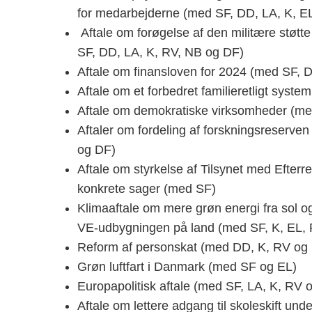
for medarbejderne (med SF, DD, LA, K, E
Aftale om forøgelse af den militære støt
SF, DD, LA, K, RV, NB og DF)
Aftale om finansloven for 2024 (med SF, 
Aftale om et forbedret familieretligt syst
Aftale om demokratiske virksomheder (me
Aftaler om fordeling af forskningsreserven
og DF)
Aftale om styrkelse af Tilsynet med Efterr
konkrete sager (med SF)
Klimaaftale om mere grøn energi fra sol o
VE-udbygningen på land (med SF, K, EL,
Reform af personskat (med DD, K, RV og
Grøn luftfart i Danmark (med SF og EL)
Europapolitisk aftale (med SF, LA, K, RV 
Aftale om lettere adgang til skoleskift un