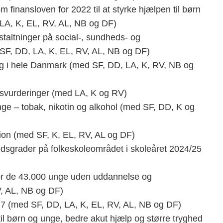
m finansloven for 2022 til at styrke hjælpen til børn
LA, K, EL, RV, AL, NB og DF)
staltninger på social-, sundheds- og
F, DD, LA, K, EL, RV, AL, NB og DF)
g i hele Danmark (med SF, DD, LA, K, RV, NB og
vsvurderinger (med LA, K og RV)
ge – tobak, nikotin og alkohol (med SF, DD, K og
tion (med SF, K, EL, RV, AL og DF)
edsgrader på folkeskoleområdet i skoleåret 2024/25
or de 43.000 unge uden uddannelse og
V, AL, NB og DF)
7 (med SF, DD, LA, K, EL, RV, AL, NB og DF)
til børn og unge, bedre akut hjælp og større tryghed