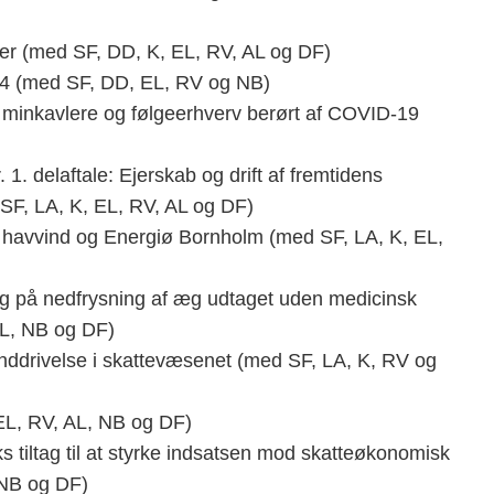
ser (med SF, DD, K, EL, RV, AL og DF)
e 4 (med SF, DD, EL, RV og NB)
til minkavlere og følgeerhverv berørt af COVID-19
. 1. delaftale: Ejerskab og drift af fremtidens
 SF, LA, K, EL, RV, AL og DF)
havvind og Energiø Bornholm (med SF, LA, K, EL,
g på nedfrysning af æg udtaget uden medicinsk
AL, NB og DF)
dsinddrivelse i skattevæsenet (med SF, LA, K, RV og
L, RV, AL, NB og DF)
 tiltag til at styrke indsatsen mod skatteøkonomisk
 NB og DF)