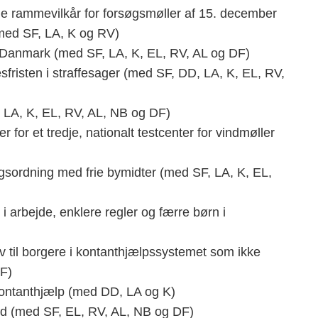
e rammevilkår for forsøgsmøller af 15. december
(med SF, LA, K og RV)
 Danmark (med SF, LA, K, EL, RV, AL og DF)
sfristen i straffesager (med SF, DD, LA, K, EL, RV,
 LA, K, EL, RV, AL, NB og DF)
for et tredje, nationalt testcenter for vindmøller
øgsordning med frie bymidter (med SF, LA, K, EL,
i arbejde, enklere regler og færre børn i
v til borgere i kontanthjælpssystemet som ikke
DF)
kontanthjælp (med DD, LA og K)
bud (med SF, EL, RV, AL, NB og DF)