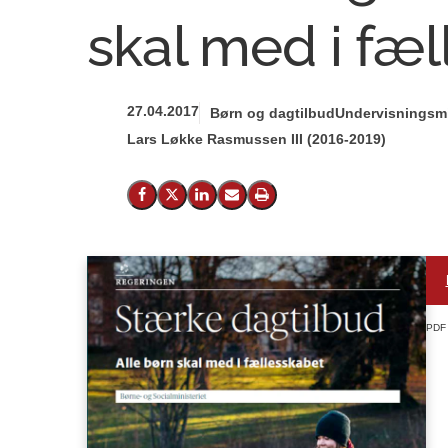
skal med i fæ
27.04.2017
Børn og dagtilbud
Undervisningsmi
Lars Løkke Rasmussen III (2016-2019)
Del på Facebook
Del på X (Twitter)
Del på LinkedIn
Send email
Print
PDF