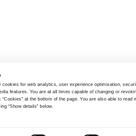
s
y cookies for web analytics, user experience optimisation, securi
edia features. You are at all times capable of changing or revoki
nk “Cookies” at the bottom of the page. You are also able to read
king “Show details” below.
iet
Regeringen på X
s Gård 11
avn K