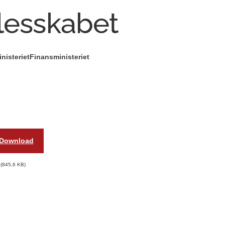
llesskabet
nisteriet
Finansministeriet
Download
845,6 KB