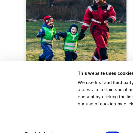
This website uses cookie
We use first and third part
access to certain social m
consent by clicking the li
our use of cookies by clic
Statsminister
Prins Jørgen
1218 Københ
C