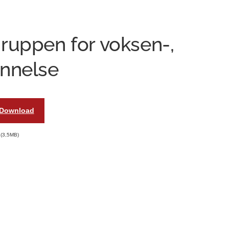
ruppen for voksen-,
annelse
Download
3,5MB