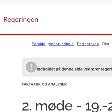
Gå til forsiden
Forside
Andet indhold
Partnerskab
Disru
Indholdet på denne side vedrører reger
FAKTAARK OG ANALYSER
2. møde - 19.-2