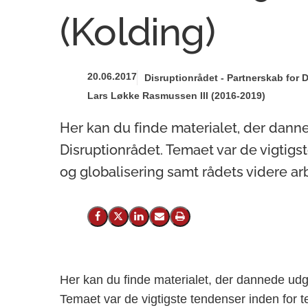
(Kolding)
20.06.2017
Disruptionrådet - Partnerskab for 
Lars Løkke Rasmussen III (2016-2019)
Her kan du finde materialet, der dan
Disruptionrådet. Temaet var de vigtigs
og globalisering samt rådets videre ar
Del på Facebook
Del på X (Twitter)
Del på LinkedIn
Send email
Print
Her kan du finde materialet, der dannede udg
Temaet var de vigtigste tendenser inden for t