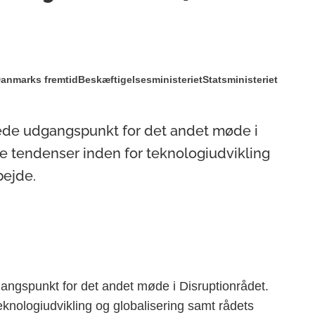
Danmarks fremtid
Beskæftigelsesministeriet
Statsministeriet
nede udgangspunkt for det andet møde i
te tendenser inden for teknologiudvikling
bejde.
angspunkt for det andet møde i Disruptionrådet.
eknologiudvikling og globalisering samt rådets