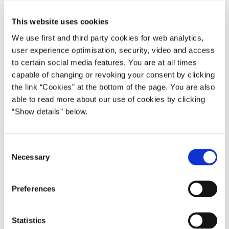
K. Axel Nielsen (A), Justitsminister (til 27.09.1973)
Karl Hjortnæs (A), Justitsminister (fra 27.09.1973)
This website uses cookies
Chr. Thomsen (A), Fiskeriminister (til 27.09.1973)
We use first and third party cookies for web analytics,
Ib Frederiksen (A), Fiskeriminister (fra 27.09.1973)
user experience optimisation, security, video and access
Ivar Nørgaard (A), Minister for udenrigsøkonomi,
to certain social media features. You are at all times
europæiske markedsanliggender samt nordiske
capable of changing or revoking your consent by clicking
anliggender
the link “Cookies” at the bottom of the page. You are also
Helge Nielsen (A), Boligminister (til 27.09.1973)
able to read more about our use of cookies by clicking
Svend Jakobsen (A), Boligminister (fra 27.09.1973)
“Show details” below.
Egon Jensen (A), Indenrigsminister
Niels Matthiasen (A), Minister for kulturelle anliggender
Knud Hertling (u.p.), Minister for Grønland
C
Kjeld Olesen (A), Forsvarsminister (til 27.09.1973)
Necessary
o
Orla Møller (A), Forsvarsminister (fra 27.09.1973)
n
Jens Kampmann (A), Minister for offentlige arbejder og for
s
Preferences
forureningsbekæmpelse (til 27.09.1973, derefter minister
e
for offentlige arbejder)
n
Eva Gredal (A), Socialminister
t
Statistics