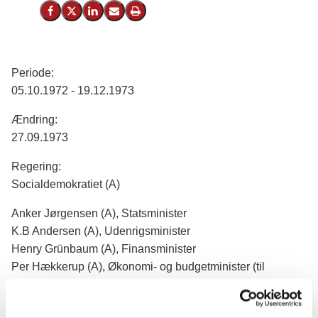
Del på Facebook
Del på X (Twitter)
Del på LinkedIn
Send email
Print
Periode:
05.10.1972 - 19.12.1973
Ændring:
27.09.1973
Regering:
Socialdemokratiet (A)
Anker Jørgensen (A), Statsminister
K.B Andersen (A), Udenrigsminister
Henry Grünbaum (A), Finansminister
Per Hækkerup (A), Økonomi- og budgetminister (til
27.09.1973, derefter alene økonomiminister)
Erling Dinesen (A), Arbejdsminister