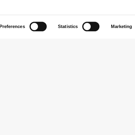
Preferences
Statistics
Marketing
REGERINGSGRUNDLAG
27.11.2017
PUBLIKATION
03.06.2015
et friere, rigere og mere trygt
Sammen for fremtiden
mark