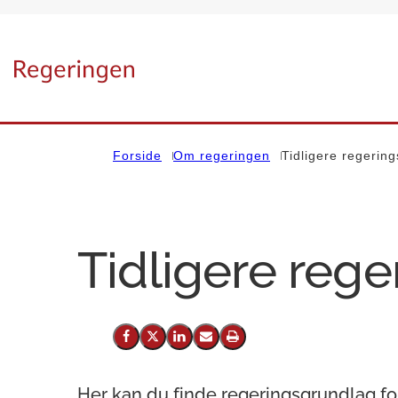
Gå til forsiden
Forside
Om regeringen
Tidligere regerin
Tidligere reg
Del på Facebook
Del på X (Twitter)
Del på LinkedIn
Send email
Print
Her kan du finde regeringsgrundlag for