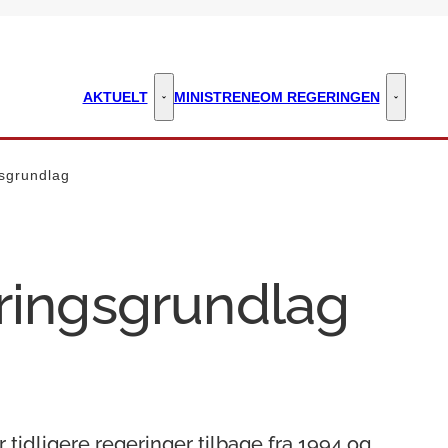
AKTUELT
MINISTRENE
OM REGERINGEN
Aktuelt - Flere links
Om regeri
gsgrundlag
eringsgrundlag
 tidligere regeringer tilbage fra 1994 og