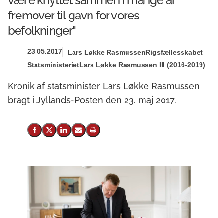
være knyttet sammen i mange år
fremover til gavn for vores
befolkninger"
23.05.2017
Lars Løkke Rasmussen
Rigsfællesskabet
Statsministeriet
Lars Løkke Rasmussen III (2016-2019)
Kronik af statsminister Lars Løkke Rasmussen
bragt i Jyllands-Posten den 23. maj 2017.
Del på Facebook
Del på X (Twitter)
Del på LinkedIn
Send email
Print