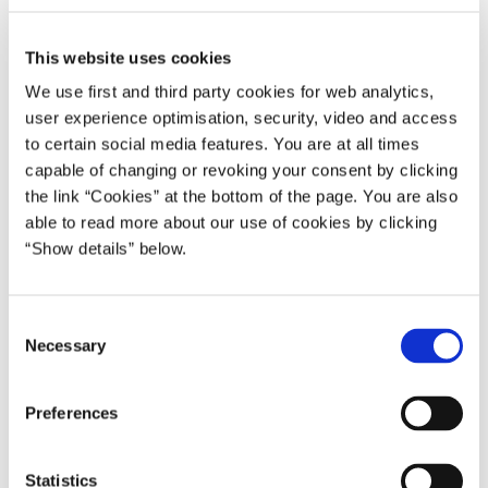
hvad vi kan, for at styrke samarbejdet og understøtte en
god udvikling baseret på et stærkt fællesskab med plads til
This website uses cookies
forskellighed. Vores dør står altid åben. Vi er ikke
We use first and third party cookies for web analytics,
modstandere – vi er medspillere. Også når det kommer til
user experience optimisation, security, video and access
økonomisk udvikling både på Færøerne og i Grønland. Og
to certain social media features. You are at all times
netop økonomien vil fylde en del, når vi i dag skal
capable of changing or revoking your consent by clicking
diskutere særligt Grønlands fremtid. Det skyldes, at
the link “Cookies” at the bottom of the page. You are also
Grønland på en række områder er særligt udfordret. Det
able to read more about our use of cookies by clicking
gælder blandt andet i forhold til vækst, beskæftigelse og
“Show details” below.
den offentlige økonomi.
Der er behov for reformer og ny erhvervsudvikling, hvis det
C
grønlandske velfærdssamfund skal hænge sammen
Necessary
o
økonomisk i fremtiden. Det er ikke en dansk vurdering –
n
det er en vurdering, som kommer fra Grønlands eget
s
Preferences
økonomiske råd.
e
n
Rådet peger på, at hvis udviklingen fortsætter, vil de
t
Statistics