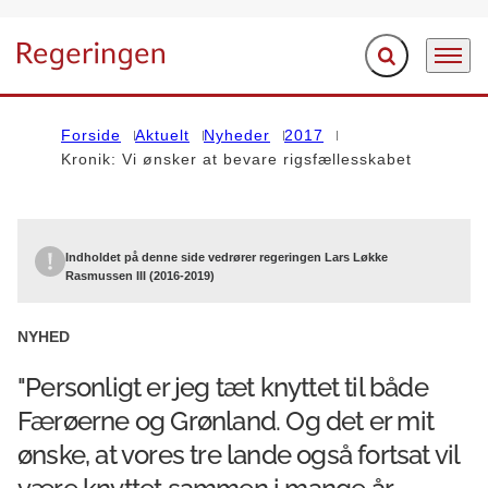
Fold søgefelt ud
Menu
Gå til forsiden
Forside
Aktuelt
Nyheder
2017
Kronik: Vi ønsker at bevare rigsfællesskabet
Indholdet på denne side vedrører regeringen Lars Løkke
Rasmussen III (2016-2019)
NYHED
"Personligt er jeg tæt knyttet til både
Færøerne og Grønland. Og det er mit
ønske, at vores tre lande også fortsat vil