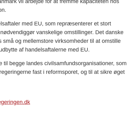
mark vil arbejde for at fremme kapaciteten hos
on.
saftaler med EU, som repræsenterer et stort
 nødvendiggør vanskelige omstillinger. Det danske
s små og mellemstore virksomheder til at omstille
få udbytte af handelsaftalerne med EU.
 til begge landes civilsamfundsorganisationer, som
 regeringerne fast i reformsporet, og til at sikre øget
egeringen.dk