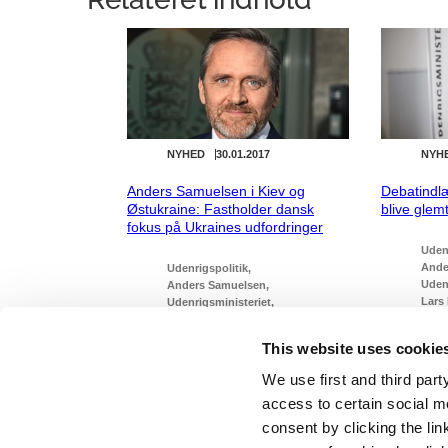
NYHED
30.01.2017
NYH
Anders Samuelsen i Kiev og
Debatindl
Østukraine: Fastholder dansk
blive glem
fokus på Ukraines udfordringer
Udenr
Ande
Udenrigspolitik
Uden
Anders Samuelsen
Lars
Udenrigsministeriet
2019
Lars Løkke Rasmussen III (2016-
2019)
This website uses cookie
We use first and third part
access to certain social m
consent by clicking the li