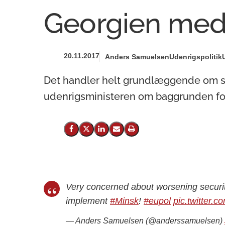
Georgien med 
20.11.2017
Anders Samuelsen
Udenrigspolitik
Det handler helt grundlæggende om sta
udenrigsministeren om baggrunden for
Del på Facebook
Del på X (Twitter)
Del på LinkedIn
Send email
Print
Very concerned about worsening securit
implement
#Minsk
!
#eupol
pic.twitter.
— Anders Samuelsen (@anderssamuelsen)