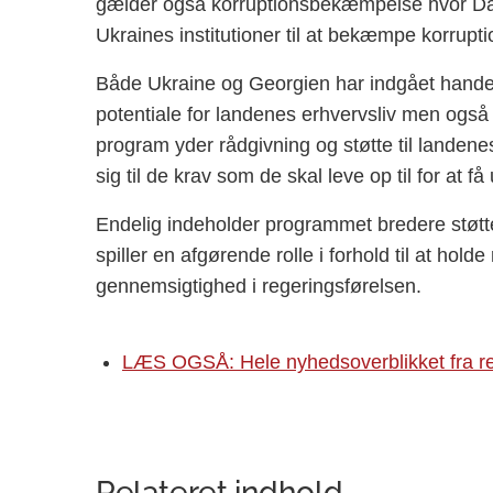
gælder også korruptionsbekæmpelse hvor Dan
Ukraines institutioner til at bekæmpe korrupti
Både Ukraine og Georgien har indgået handel
potentiale for landenes erhvervsliv men også
program yder rådgivning og støtte til landene
sig til de krav som de skal leve op til for at 
Endelig indeholder programmet bredere støtte
spiller en afgørende rolle i forhold til at holde
gennemsigtighed i regeringsførelsen.
LÆS OGSÅ: Hele nyhedsoverblikket fra r
Relateret indhold