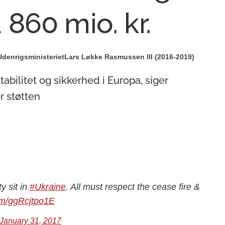
860 mio. kr.
Udenrigsministeriet
Lars Løkke Rasmussen III (2016-2019)
bilitet og sikkerhed i Europa, siger
 støtten
y sit in
#Ukraine
. All must respect the cease fire &
com/ggRcjtpo1E
January 31, 2017