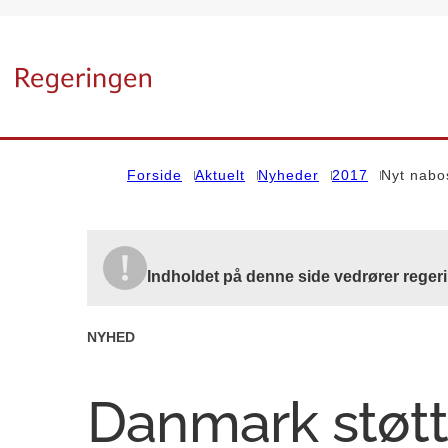
Gå til forsiden
Forside
Aktuelt
Nyheder
2017
Nyt nabo
Indholdet på denne side vedrører reger
NYHED
Danmark støtt