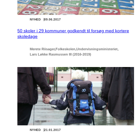
NYHED
09.06.2017
50 skoler i 29 kommuner godkendt til forsøg med kortere
skoledage
Merete Riisager
Folkeskolen
Undervisningsministeriet
Lars Løkke Rasmussen III (2016-2019)
NYHED
21.01.2017