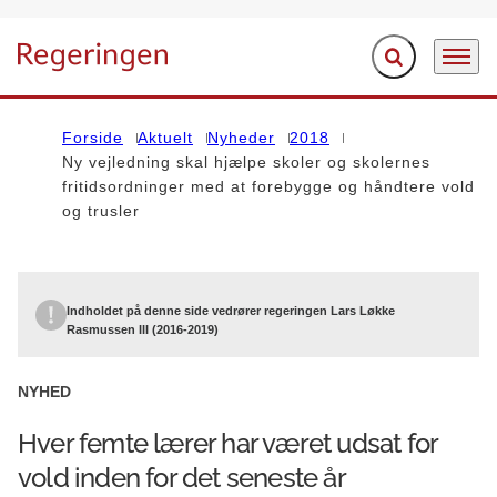
Fold søgefelt ud
Menu
Gå til forsiden
Forside
Aktuelt
Nyheder
2018
Ny vejledning skal hjælpe skoler og skolernes
fritidsordninger med at forebygge og håndtere vold
og trusler
Indholdet på denne side vedrører regeringen Lars Løkke
Rasmussen III (2016-2019)
NYHED
Hver femte lærer har været udsat for
vold inden for det seneste år