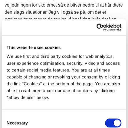
vejledningen for skolerne, så de bliver bedre til at håndtere
den slags situationer. Jeg vil også se på, om det er
nødvendigt at ændre de regler, vi har i dag, hvis det kan
gøre forholdene på skolerne bedre,” siger Merete Riisager.
This website uses cookies
We use first and third party cookies for web analytics,
Som et led i indsatsen er der nedsat en arbejdsgruppe
user experience optimisation, security, video and access
med deltagelse af andre ministerier, fagforeninger og
to certain social media features. You are at all times
organisationer, som har bidraget til at kvalificere
capable of changing or revoking your consent by clicking
vejledningsmaterialet. Arbejdsgruppen skal også vurdere
the link “Cookies” at the bottom of the page. You are also
mulighederne for en bedre forebyggende indsats, og
able to read more about our use of cookies by clicking
ministeren vil samtidigt se nærmere på, om der er behov at
“Show details” below.
ændre gældende regler og lovgivning. Som en anden del
af indsatsen bliver der i foråret offentliggjort en
dybdegående undersøgelse af problemet med vold og
C
trusler i skolen.
Necessary
o