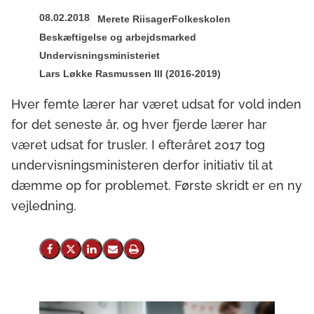
08.02.2018
Merete Riisager
Folkeskolen
Beskæftigelse og arbejdsmarked
Undervisningsministeriet
Lars Løkke Rasmussen III (2016-2019)
Hver femte lærer har været udsat for vold inden
for det seneste år, og hver fjerde lærer har
været udsat for trusler. I efteråret 2017 tog
undervisningsministeren derfor initiativ til at
dæmme op for problemet. Første skridt er en ny
vejledning.
Del på Facebook
Del på X (Twitter)
Del på LinkedIn
Send email
Print