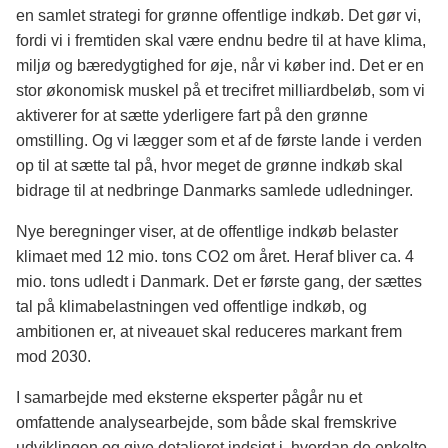
en samlet strategi for grønne offentlige indkøb. Det gør vi,
fordi vi i fremtiden skal være endnu bedre til at have klima,
miljø og bæredygtighed for øje, når vi køber ind. Det er en
stor økonomisk muskel på et trecifret milliardbeløb, som vi
aktiverer for at sætte yderligere fart på den grønne
omstilling. Og vi lægger som et af de første lande i verden
op til at sætte tal på, hvor meget de grønne indkøb skal
bidrage til at nedbringe Danmarks samlede udledninger.
Nye beregninger viser, at de offentlige indkøb belaster
klimaet med 12 mio. tons CO2 om året. Heraf bliver ca. 4
mio. tons udledt i Danmark. Det er første gang, der sættes
tal på klimabelastningen ved offentlige indkøb, og
ambitionen er, at niveauet skal reduceres markant frem
mod 2030.
I samarbejde med eksterne eksperter pågår nu et
omfattende analysearbejde, som både skal fremskrive
udviklingen og give detaljeret indsigt i, hvordan de enkelte