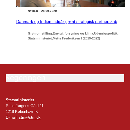
NYHED
28.09.2020
Danmark og Indien indgår grønt strategisk partnerskab
Grøn omstilling
Energi, forsyning og klima
Udenrigspolitik
Statsministeriet
Mette Frederiksen I (2019-2022)
Statsministeriet
Prins Jørgens Gård 11
1218 København K
E-mail:
stm@stm.dk