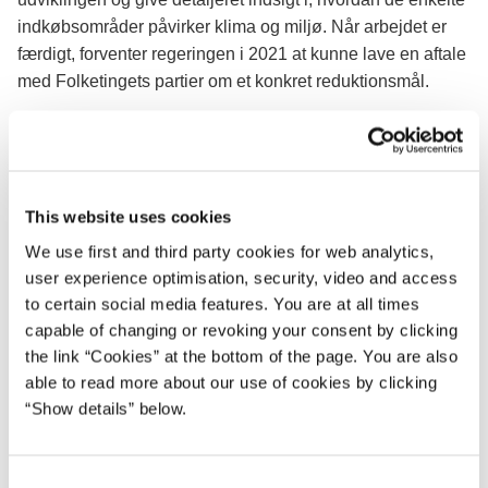
indkøbsområder påvirker klima og miljø. Når arbejdet er
færdigt, forventer regeringen i 2021 at kunne lave en aftale
med Folketingets partier om et konkret reduktionsmål.
Finansminister Nicolai Wammen siger:
Vi sætter en klar retning, og samtidig rummer strategien en
række konkrete forslag, som vi er klar til at iværksætte nu.
This website uses cookies
Vi foreslår f.eks., at statens medarbejderkantiner indfører
We use first and third party cookies for web analytics,
vegetarisk mad to af ugens dage, og at 60 pct. af maden
user experience optimisation, security, video and access
skal være økologisk. Vi vil gøre det obligatorisk at
to certain social media features. You are at all times
anvende produkter, der er miljømærkede eller lever op til
capable of changing or revoking your consent by clicking
tilsvarende krav. Samtidig foreslår vi, at der tages
the link “Cookies” at the bottom of the page. You are also
udgangspunkt i omkostninger i hele produktets livsforløb,
able to read more about our use of cookies by clicking
når der købes ind. Det oplagte valg skal være det grønne
“Show details” below.
valg.
I forlængelse af de konkrete initiativer, som kan
C
gennemføres med det samme, lægger strategien også op