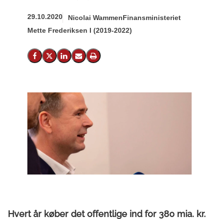
29.10.2020
Nicolai Wammen
Finansministeriet
Mette Frederiksen I (2019-2022)
Del på Facebook
Del på X (Twitter)
Del på LinkedIn
Send email
Print
Hvert år køber det offentlige ind for 380 mia. kr.