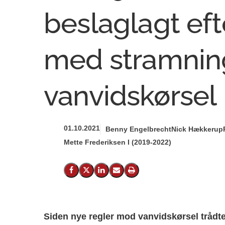
beslaglagt efte
med stramnin
vanvidskørsel
01.10.2021
Benny Engelbrecht
Nick Hækkerup
Mette Frederiksen I (2019-2022)
Del på Facebook
Del på X (Twitter)
Del på LinkedIn
Send email
Print
Siden nye regler mod vanvidskørsel trådte i 