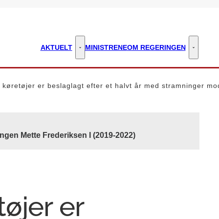
AKTUELT
MINISTRENE
OM REGERINGEN
Aktuelt - Flere links
Om regeri
 køretøjer er beslaglagt efter et halvt år med stramninger mo
ngen Mette Frederiksen I (2019-2022)
øjer er