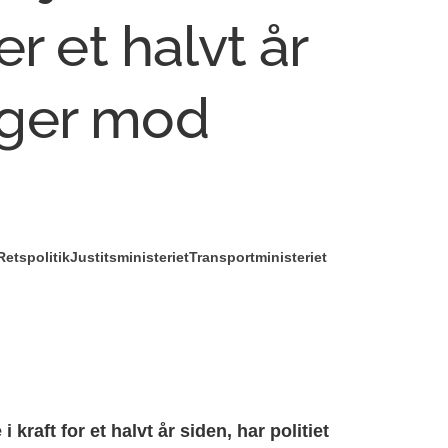
r et halvt år
ger mod
Retspolitik
Justitsministeriet
Transportministeriet
kraft for et halvt år siden, har politiet