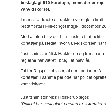
beslaglagt 510 køretøjer, mens der er rejs
vanvidskørsel.
I marts i år trådte en række nye regler i kra
bredt flertal i Folketinget indgik i december 2
Med aftalen blev det bl.a. besluttet, at politi
køretøjer på stedet, hvor vanvidskørslen har 
Justitsminister Nick Hækkerup og transportmin
reglerne har været i brug i et halvt år.
Tal fra Rigspolitiet viser, at der i perioden 
køretøjer. I samme periode har politiet opret
vanvidskørsel.
Justitsminister Nick Hækkerup siger:
”Politiet har beslaglagt næsten tre køretøje