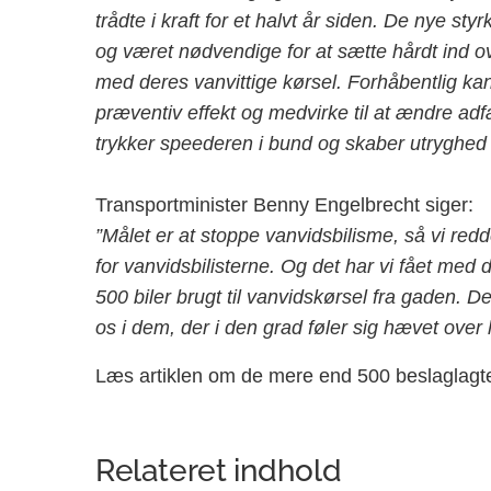
trådte i kraft for et halvt år siden. De nye st
og været nødvendige for at sætte hårdt ind ov
med deres vanvittige kørsel. Forhåbentlig ka
præventiv effekt og medvirke til at ændre a
trykker speederen i bund og skaber utryghed 
Transportminister Benny Engelbrecht siger:
”Målet er at stoppe vanvidsbilisme, så vi re
for vanvidsbilisterne. Og det har vi fået med d
500 biler brugt til vanvidskørsel fra gaden. Der
os i dem, der i den grad føler sig hævet over 
Læs artiklen om de mere end 500 beslaglagte 
Relateret indhold