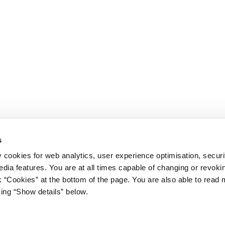
s
y cookies for web analytics, user experience optimisation, securi
edia features. You are at all times capable of changing or revoki
nk “Cookies” at the bottom of the page. You are also able to read
king “Show details” below.
iet
Regeringen på X
s Gård 11