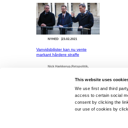
NYHED
23.02.2021
Vanvidsbilister kan nu vente
markant hårdere straffe
Nick Hækkerup
Retspolitik
Justitsministeriet
Mette Frederiksen I (2019-2022)
This website uses cookie
We use first and third part
access to certain social m
consent by clicking the li
our use of cookies by clic
Statsminister
Prins Jørgen