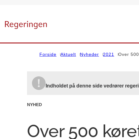
Gå til forsiden
Forside
Aktuelt
Nyheder
2021
Over 500
Indholdet på denne side vedrører regeri
NYHED
Over 500 køret