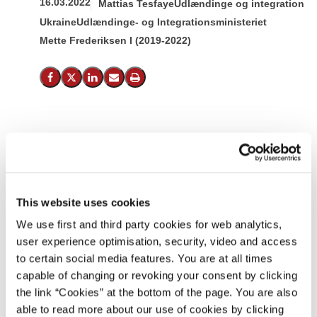
16.03.2022
Mattias Tesfaye
Udlændinge og integration
Ukraine
Udlændinge- og Integrationsministeriet
Mette Frederiksen I (2019-2022)
Del på Facebook
Del på X (Twitter)
Del på LinkedIn
Send email
Print
Loven om midlertidig opholdstilladelse til personer, der
er fordrevet fra Ukraine, er netop blevet vedtaget i
Folketinget.
This website uses cookies
Her til aften har Folketinget vedtaget loven om midlertidig
opholdstilladelse til personer, der er fordrevet fra Ukraine.
We use first and third party cookies for web analytics,
Loven sikrer et midlertidigt opholdsgrundlag til personer,
user experience optimisation, security, video and access
der grundet Ruslands invasion er fordrevet fra Ukraine.
to certain social media features. You are at all times
capable of changing or revoking your consent by clicking
Personerne omfattet af loven vil hurtigt kunne blive en del
the link “Cookies” at the bottom of the page. You are also
af det danske samfund med adgang til uddannelse,
able to read more about our use of cookies by clicking