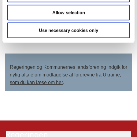
arbejdsgiver.”
Allow selection
Loven træder i kraft torsdag d. 17. marts. Det er allerede nu
muligt at søge om opholdstilladelse efter særloven. Se
Use necessary cookies only
mere info og ansøgningsskemaer på
nyidanmark.dk/Ukraine.
Regeringen og Kommunernes landsforening indgik for
nylig
aftale om modtagelse af fordrevne fra Ukraine,
som du kan læse om her
.