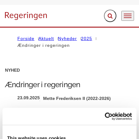
Fold søgefelt ud
Menu
Gå til forsiden
Forside
Aktuelt
Nyheder
2025
Ændringer i regeringen
NYHED
Ændringer i regeringen
23.09.2025
Mette Frederiksen II (2022-2026)
Del på Facebook
Del på X (Twitter)
Del på LinkedIn
Send email
Print
This website uses cookies