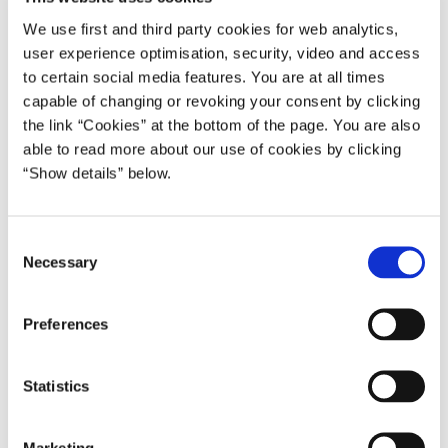
Skatteminister Rasmus Stoklund udnævnes til
We use first and third party cookies for web analytics,
udlændinge- og integrationsminister.
user experience optimisation, security, video and access
Udlændinge- og integrationsminister Kaare Dybvad Bek
to certain social media features. You are at all times
udnævnes til beskæftigelsesminister.
capable of changing or revoking your consent by clicking
the link “Cookies” at the bottom of the page. You are also
Beskæftigelsesminister Ane Halsboe-Jørgensen
able to read more about our use of cookies by clicking
udnævnes til skatteminister.
“Show details” below.
Ændringerne i regeringen var planlagt før begivenhederne
i går aftes. I lyset af den aktuelle situation deltager
C
statsministeren ikke i audiensen på Amalienborg, og der vil
Necessary
o
ikke blive afholdt doorstep.
n
s
Overdragelsesforretninger vil finde sted senere på ugen.
Preferences
e
n
***
t
Statistics
Henvendelse til udlændinge- og integrationsministeren
S
skal ske via Udlændinge- og Integrationsministeriet.
e
Marketing