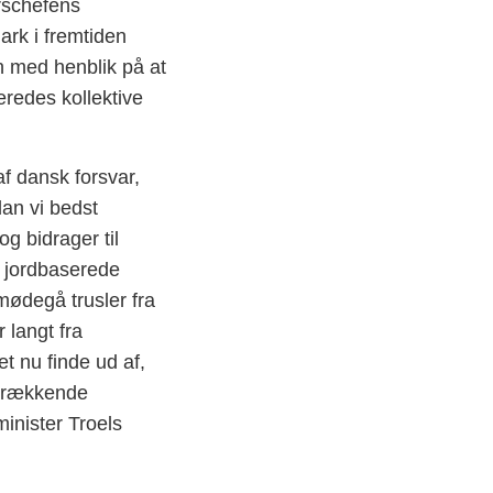
arschefens
ark i fremtiden
 med henblik på at
redes kollektive
f dansk forsvar,
dan vi bedst
g bidrager til
 jordbaserede
imødegå trusler fra
 langt fra
t nu finde ud af,
rerækkende
inister Troels