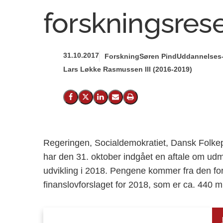
forskningsrese
31.10.2017
Forskning
Søren Pind
Uddannelses-
Lars Løkke Rasmussen III (2016-2019)
Del på Facebook
Del på X (Twitter)
Del på LinkedIn
Send email
Print
Regeringen, Socialdemokratiet, Dansk Folkepa
har den 31. oktober indgået en aftale om udmø
udvikling i 2018. Pengene kommer fra den for
finanslovforslaget for 2018, som er ca. 440 mi