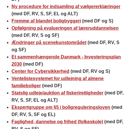
Ny procedure for indsamling af vælgererklæringer
(med DF, RV, S, SF, EL og ALT)
Fremme af blandet boligbyggeri
(med DF og S)
Opfølgning på evalueringen af læreruddannelsen
(med DF, RV, S og SF)
Ændringer på scenekunstområdet
(med DF, RV, S
og SF)
Et sammenhængende Danmark - Investeringsplan
2030
(med DF)
Center for Cybersikkerhed
(med DF, RV og S)
Ventelistesystemet for udlejning af almene
familieboliger
(med DF)
Statslig udleje/auktion af fiskerirettigheder
(med DF,
RV, S, SF, EL og ALT)
Ekspertgruppe om §5 i boligreguleringsloven
(med
DF, RV, S, SF og EL)
Faglighed, dannelse og frihed (folkeskole)
(med DF,
RV, S og SF)