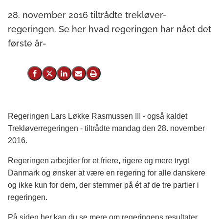
28. november 2016 tiltrådte trekløver-
regeringen. Se her hvad regeringen har nået det
første år-
Del på Facebook
Del på X (Twitter)
Del på LinkedIn
Send email
Print
Regeringen Lars Løkke Rasmussen III - også kaldet
Trekløverregeringen - tiltrådte mandag den 28. november
2016.
Regeringen arbejder for et friere, rigere og mere trygt
Danmark og ønsker at være en regering for alle danskere
og ikke kun for dem, der stemmer på ét af de tre partier i
regeringen.
På siden her kan du se mere om regeringens resultater