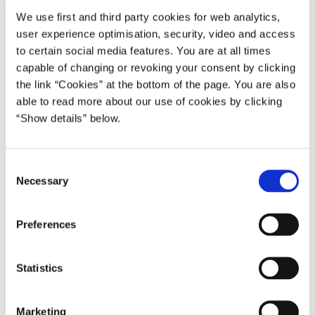
Ny aftale om indfødsret
(med DF og S)
We use first and third party cookies for web analytics,
Nye tiltag mod spilafhængighed mv.
(med
DF,
S, RV
user experience optimisation, security, video and access
og SF)
to certain social media features. You are at all times
Reform af indsatsen mod ungdomskriminalitet
capable of changing or revoking your consent by clicking
(med
DF og S
)
the link “Cookies” at the bottom of the page. You are also
Medieaftale for 2019-2023
(med
DF
)
able to read more about our use of cookies by clicking
Udbudsproces for indkøb af nye togvogne mv.
“Show details” below.
(med
DF,
S, RV, SF, ALT og EL)
Styrket praksisfaglighed i folkeskolen
(med
DF,
S,
RV og SF)
C
Necessary
Bedre fordeling i daginstitutioner
(med
S, RV og SF)
o
Obligatorisk læringstilbud i udsatte boligområder
n
(med DF og S)
s
Preferences
e
Forenkling af erhvervsfremmesystemet
(med DF)
n
Bredbånd og mobil i digital topklasse
(med DF, RV,
t
Statistics
S, SF, EL & ALT)
S
Dele- og platformsøkonomi
(med DF, S og RV)
e
Forbud mod indflytning i de hårdeste
Marketing