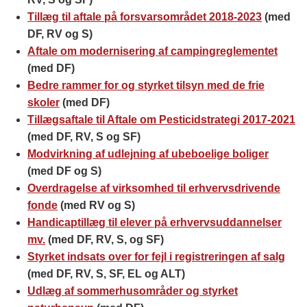
Tillæg til aftale på forsvarsområdet 2018-2023
(med
DF, RV og S)
Aftale om modernisering af campingreglementet
(med DF)
Bedre rammer for og styrket tilsyn med de frie
skoler
(med DF)
Tillægsaftale til Aftale om Pesticidstrategi 2017-2021
(med DF, RV, S og SF)
Modvirkning af udlejning af ubeboelige boliger
(med DF og S)
Overdragelse af virksomhed til erhvervsdrivende
fonde
(med RV og S)
Handicaptillæg til elever på erhvervsuddannelser
mv.
(med DF, RV, S, og SF)
Styrket indsats over for fejl i registreringen af salg
(med DF, RV, S, SF, EL og ALT)
Udlæg af sommerhusområder og styrket