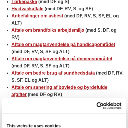
Tørkepakke
(med DF og S)
Hvidvaskaftale
(med DF, RV, S, og SF)
Anbefalinger om asbest
(med DF, RV, S, SF, EL og
ALT)
Aftale om brandfolks arbejdsmiljø
(med S, DF, og
RV)
Aftale om magtanvendelse på handicapområdet
(med DF, RV, S, SF og ALT)
Aftale om magtanvendelse på demensområdet
(med DF, RV, S, SF og ALT)
Aftale om bedre brug af sundhedsdata
(med DF, RV,
S, SF, EL og ALT)
Aftale om sanering af bøvlede og byrdefulde
afgifter
(med DF og RV)
Aftale om ghettorepræsentanter
(med DF)
Aftale om en forenklet beskæftigelsesindsats
(med
S, DF, RV og SF)
Energiaftale
(med S, DF, EL, ALT, RV og SF)
This website uses cookies