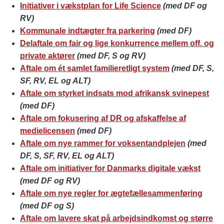
Initiativer i vækstplan for Life Science
(med DF og
RV)
Kommunale indtægter fra parkering
(med DF)
Delaftale om fair og lige konkurrence mellem off. og
private aktører
(med DF, S og RV)
Aftale om ét samlet familieretligt system
(med DF, S,
SF, RV, EL og ALT)
Aftale om styrket indsats mod afrikansk svinepest
(med DF)
Aftale om fokusering af DR og afskaffelse af
medielicensen
(med DF)
Aftale om nye rammer for voksentandplejen
(med
DF, S, SF, RV, EL og ALT)
Aftale om initiativer for Danmarks digitale vækst
(med DF og RV)
Aftale om nye regler for ægtefællesammenføring
(med DF og S)
Aftale om lavere skat på arbejdsindkomst og større