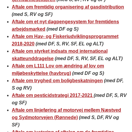
Aftale om fremtidig organisering af gasdistribution
(med S, RV og SF)
Aftale om et nyt dagpengesystem for fremtidens
arbejdsmarked
(med DF og S)
Aftale om Hav- og Fiskeriudviklingsprogrammet
2018-2020
(med DF, S, RV, SF, EL og ALT)
Aftale om styrket indsats mod international
skatteunddragelse
(med DF, S, RV, SF, EL og ALT)
Aftale om L111 Lov om ændring af lov om
miljøbeskyttelse (havbrug)
(med DF og S)
Aftale om tryghed om boligbeskatningen
(med DF,
S og RV)
Aftale om pesticidstrategi 2017-2021
(med DF, S, RV
og SF)
Aftale om linjeføring af motorvej mellem Næstved
og Sydmotorvejen (Rønnede)
(med S, DF, RV og
SF)