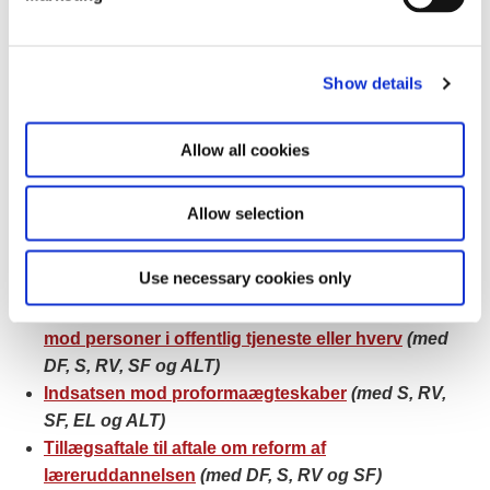
l
ghettoområder
(med DF, S og SF)
e
Undervisningsområdet: Bekæmpe parallelsamfund
c
(med DF og S)
Show details
t
Initiativer på boligområdet, der modvirker
i
parallelsamfund
(med DF, S og SF)
o
Finansiering af ghettoindsats; Landsbyggefondens
Allow all cookies
n
ramme
(med DF, RV, S og SF)
Fremtidssikret økonomisk regulering af Energinet
Allow selection
(med DF, S , RV og SF)
Virkning af udligning af nye ejendomsvurderinger
Use necessary cookies only
(med DF, S og RV)
Strafskærpelser for chikane, trusler og hærværk
mod personer i offentlig tjeneste eller hverv
(med
DF, S, RV, SF og ALT)
Indsatsen mod proformaægteskaber
(med S, RV,
SF, EL og ALT)
Tillægsaftale til aftale om reform af
læreruddannelsen
(med DF, S, RV og SF)