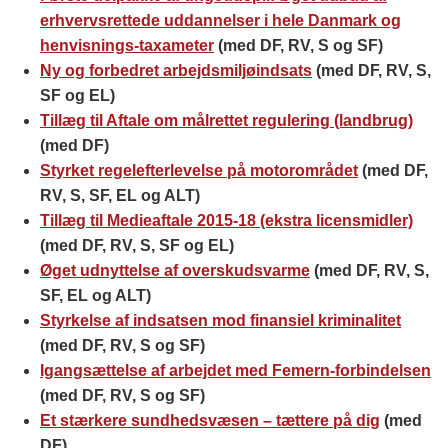
erhvervsrettede uddannelser i hele Danmark og
henvisnings-taxameter
(med DF, RV, S og SF)
Ny og forbedret arbejdsmiljøindsats
(med DF, RV, S,
SF og EL)
Tillæg til Aftale om målrettet regulering (landbrug)
(med DF)
Styrket regelefterlevelse på motorområdet
(med DF,
RV, S, SF, EL og ALT)
Tillæg til Medieaftale 2015-18 (ekstra licensmidler)
(med DF, RV, S, SF og EL)
Øget udnyttelse af overskudsvarme
(med DF, RV, S,
SF, EL og ALT)
Styrkelse af indsatsen mod finansiel kriminalitet
(med DF, RV, S og SF)
Igangsættelse af arbejdet med Femern-forbindelsen
(med DF, RV, S og SF)
Et stærkere sundhedsvæsen – tættere på dig
(med
DF)