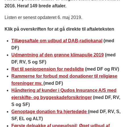
2016. Heraf 149 brede aftaler.
Listen er senest opdateret 6. maj 2019.
Klik på overskriften for at gå direkte til aftaleteksten
Tillægsaftale om udbud af DAB-radiokanal
(med
DF)
Udmøntning af den grønne klimapulje 2019
(med
DF, RV, S og SF)
Ret til seniorpension for nedslidte
(med DF og RV)
Rammerne for forbud mod donationer til religiøse
foreninger mv.
(med DF)
Håndtering af kunder i Qudos Insurance A/S med
ejerskifte- og byggeskadeforsikringer
(med DF, RV,
S og SF)
Genoptage donation fra hjertedøde
(med DF, RV, S,
SF, EL og ALT)
Første delpakke af ungeudspil: Øget udbud af