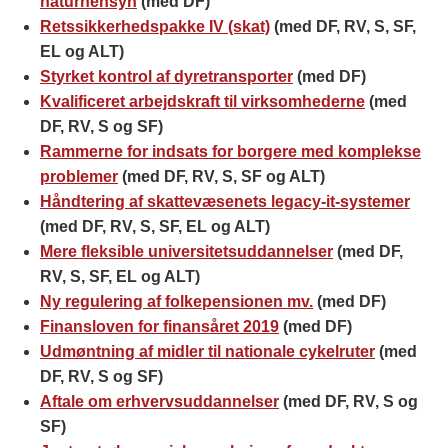
naturhensyn
(med DF)
Retssikkerhedspakke IV (skat)
(med DF, RV, S, SF,
EL og ALT)
Styrket kontrol af dyretransporter
(med DF)
Kvalificeret arbejdskraft til virksomhederne
(med
DF, RV, S og SF)
Rammerne for indsats for borgere med komplekse
problemer
(med DF, RV, S, SF og ALT)
Håndtering af skattevæsenets legacy-it-systemer
(med DF, RV, S, SF, EL og ALT)
Mere fleksible universitetsuddannelser
(med DF,
RV, S, SF, EL og ALT)
Ny regulering af folkepensionen mv.
(med DF)
Finansloven for finansåret 2019
(med DF)
Udmøntning af midler til nationale cykelruter
(med
DF, RV, S og SF)
Aftale om erhvervsuddannelser
(med DF, RV, S og
SF)