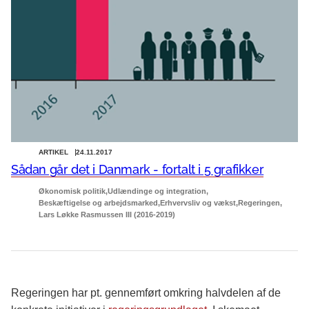
ARTIKEL
24.11.2017
Sådan går det i Danmark - fortalt i 5 grafikker
Økonomisk politik
Udlændinge og integration
Beskæftigelse og arbejdsmarked
Erhvervsliv og vækst
Regeringen
Lars Løkke Rasmussen III (2016-2019)
Regeringen har pt. gennemført omkring halvdelen af de