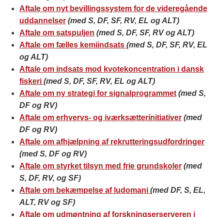
Aftale om nyt bevillingssystem for de videregående
uddannelser
(med S, DF, SF, RV, EL og ALT)
Aftale om satspuljen
(med S, DF, SF, RV og ALT)
Aftale om fælles kemiindsats
(med S, DF, SF, RV, EL
og ALT)
Aftale om indsats mod kvotekoncentration i dansk
fiskeri
(med S, DF, SF, RV, EL og ALT)
Aftale om ny strategi for signalprogrammet
(med S,
DF og RV)
Aftale om erhvervs- og iværksætterinitiativer
(med
DF og RV)
Aftale om afhjælpning af rekrutteringsudfordringer
(med S, DF og RV)
Aftale om styrket tilsyn med frie grundskoler
(med
S, DF, RV, og SF)
Aftale om bekæmpelse af ludomani
(med DF, S, EL,
ALT, RV og SF)
Aftale om udmøntning af forskningserserveren i