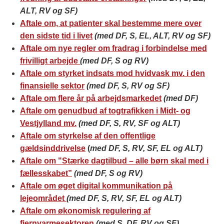
ALT, RV og SF)
Aftale om, at patienter skal bestemme mere over
den sidste tid i livet
(med DF, S, EL, ALT, RV og SF)
Aftale om nye regler om fradrag i forbindelse med
frivilligt arbejde
(med DF, S og RV)
Aftale om styrket indsats mod hvidvask mv. i den
finansielle sektor
(med DF, S, RV og SF)
Aftale om flere år på arbejdsmarkedet
(med DF)
A
ftale om genudbud af togtrafikken i Midt- og
Vestjylland mv.
(med DF, S, RV, SF og ALT)
Aftale om styrkelse af den offentlige
gældsinddrivelse
(
med DF, S, RV, SF, EL og ALT)
Aftale om "Stærke dagtilbud – alle børn skal med i
fællesskabet”
(med DF, S og RV)
Aftale om øget digital kommunikation på
lejeområdet
(med DF, S, RV, SF, EL og ALT)
Aftale om økonomisk regulering af
fjernvarmesektoren
(med S, DF, RV og SF)