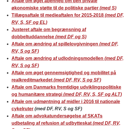
Aftale om øget åbenhed om den private
økonomiske støtte til de politiske partier
(med S)
Tillægsaftale til medieaftalen for 2015-2018
(med DF,
RV, S, SF og EL)
Justeret aftale om begrænsning af
dobbeltuddannelse
(med DF og S)
Aftale om ændring af spillelovgivningen
(med DF,
RV, S og SF)
Aftale om ændring af udlodningsmodellen
(med DF,
RV, S og SF)
Aftale om øget gennemsigtighed og mobilitet på
realkreditmarkedet
(med DF, RV, S og SF)
Aftale om Danmarks fremtidige udviklingspolitiske
og humanitære strategi
(med DF, RV, S, SF og ALT)
Aftale om udmøntning af midler i 2016 til nationale
cykelruter
(med DF, RV, S og SF)
Aftale om advokatundersøgelse af SKATs
udbetaling af refusion af udbytteskat
(med DF, RV,