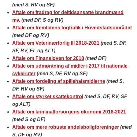
(med S, RV og SF)
Aftale om fradrag for deltidsansatte brandmænd
mv.
(med DF, S og RV)
Aftale om fremtidens togtrafik i Hovedstadsområdet
(med DF og RV)
Aftale om Veterinærforlig III 2018-2021
(med S, DF,
SF, RV, EL og ALT)
Aftale om Finansloven for 2018
(med DF)
Aftale om udmøntning af midler i 2017 til nationale
cykelruter
(med S, DF, RV og SF)
Aftale om fordeling af spillehalsmidlerne
(med S,
DF, RV og SF)
Aftale om styrket skattekontrol
(med S, DF, RV, SF
og ALT)
Aftale om kriminalforsorgens økonomi 2018-2021
(med S og DF)
Aftale om mere robuste andelsboligforeninger
(med
S, DF og RV)