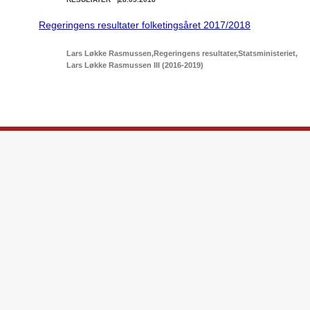
Regeringens resultater folketingsåret 2017/2018
Lars Løkke Rasmussen
Regeringens resultater
Statsministeriet
Lars Løkke Rasmussen III (2016-2019)
Statsministeriet
Prins Jørgens Gård 11
1218 København K
E-mail:
stm@stm.dk
Regeringen på X