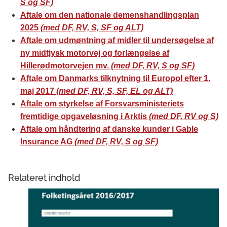
S og SF)
Aftale om den nationale demenshandlingsplan
2025
(med DF, RV, S, SF og ALT)
Aftale om udmøntning af midler til undersøgelse af
ny midtjysk motorvej og forlængelse af
Hillerødmotorvejen mv.
(med DF, RV, S og SF)
Aftale om Danmarks tilknytning til Europol efter 1.
maj 2017
(med DF, RV, S, SF, EL og ALT)
Aftale om styrkelse af Forsvarsministeriets
fremtidige opgaveløsning i Arktis
(med DF, RV og S)
Aftale om håndtering af danske kunder i Gable
Insurance AG
(med DF, RV, S og SF)
Relateret indhold