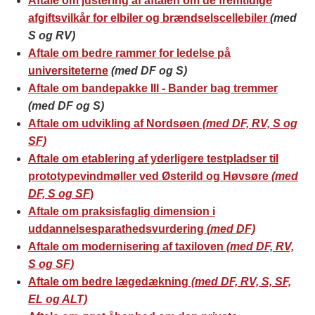
Aftale om justering af aftalen om de fremtidige
afgiftsvilkår for elbiler og brændselscellebiler
(med
S og RV)
Aftale om bedre rammer for ledelse på
universiteterne
(med
DF og S)
Aftale om bandepakke III - Bander bag tremmer
(med DF og S)
Aftale om udvikling af Nordsøen
(med DF, RV, S og
SF)
Aftale om etablering af yderligere testpladser til
prototypevindmøller ved Østerild og Høvsøre
(med
DF, S og SF
)
Aftale om praksisfaglig dimension i
uddannelsesparathedsvurdering
(med DF)
Aftale om modernisering af taxiloven
(med DF, RV,
S og SF)
Aftale om bedre lægedækning
(med DF, RV, S, SF,
EL og ALT)