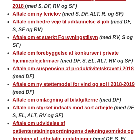
2018
(
med S, DF, RV og SF)
Aftale om ny ferielov
(med S, DF, ALT, R, og SF)
Aftale om bedre veje til uddannelse & job
(med DF,
S, SF og RV)
Aftale om et stærkt Forsyningstilsyn
(med RV, S og
SF)
Aftale om forebyggelse af konkurser i private
hjemmeplejefirmaer
(med DF, S, EL, ALT, RV og SF)
Aftale om suspension af produktivitetskravet i 2018
(med DF)
Aftale om ny støttemodel for vind og sol i 2018-2019
(med DF)
Aftale om omlægning af bilafgifterne
(med DF)
Aftale om styrket indsats mod sort arbejde
(med DF,
S, EL, ALT, RV og SF)
Aftale om udvidelse af
patienterstatningsordningens dækningsområde og
fredning af udbetalte erstatninger
(med DF, S, EL,