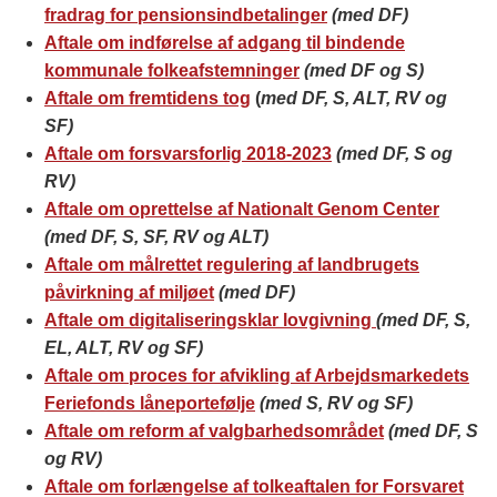
fradrag for pensionsindbetalinger
(med DF)
Aftale om indførelse af adgang til bindende
kommunale folkeafstemninger
(med DF og S)
Aftale om fremtidens tog
(
med
DF, S, ALT, RV og
SF)
Aftale om forsvarsforlig 2018-2023
(med DF, S og
RV)
Aftale om oprettelse af Nationalt Genom Center
(med DF, S, SF, RV og ALT)
Aftale om målrettet regulering af landbrugets
påvirkning af miljøet
(med DF)
Aftale om digitaliseringsklar lovgivning
(med DF, S,
EL, ALT, RV og SF)
Aftale om proces for afvikling af Arbejdsmarkedets
Feriefonds låneportefølje
(med S, RV og SF)
Aftale om reform af valgbarhedsområdet
(med DF, S
og RV)
Aftale om forlængelse af tolkeaftalen for Forsvaret